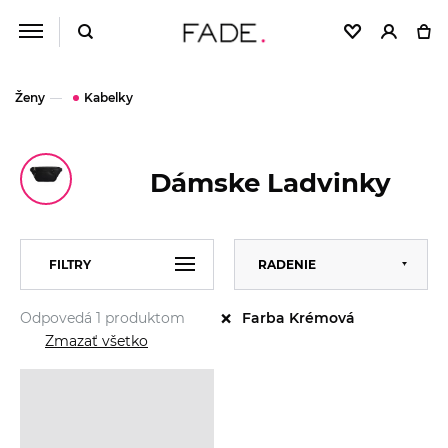
Ženy
Kabelky
Dámske Ladvinky
Predvolené
FILTRY
RADENIE
Abecedne
×
Odpovedá 1 produktom
Farba Krémová
Od najlacnejšieho
VEĽKOSŤ
Univerzální
Zmazať všetko
Od najdrahšieho
ZNAČKA
Calvin Klein