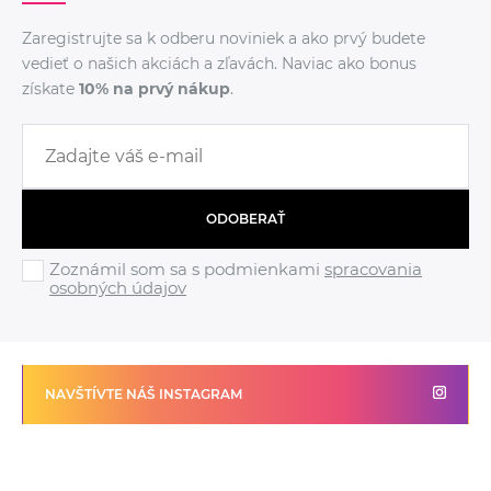
Zaregistrujte sa k odberu noviniek a ako prvý budete
vedieť o našich akciách a zľavách. Naviac ako bonus
získate
10% na prvý nákup
.
ODOBERAŤ
Zoznámil som sa s podmienkami
spracovania
osobných údajov
NAVŠTÍVTE NÁŠ INSTAGRAM