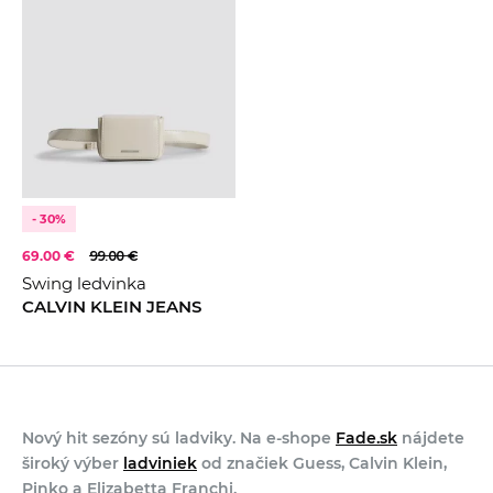
CENA
KRÉMOVÁ
Černá
Krémová
Modrá
KOLEKCE
2023
2026
- 30%
69.00 €
99.00 €
Swing ledvinka
CALVIN KLEIN JEANS
Nový hit sezóny sú ladviky. Na e-shope
Fade.sk
nájdete
široký výber
ladviniek
od značiek Guess, Calvin Klein,
Pinko a Elizabetta Franchi.