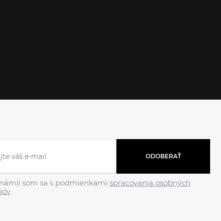
ODOBERAŤ
námil som sa s podmienkami
spracovania osobných
jov