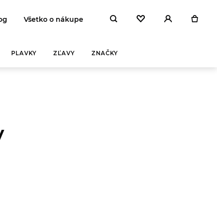
og
Všetko o nákupe
PLAVKY
ZĽAVY
ZNAČKY
y