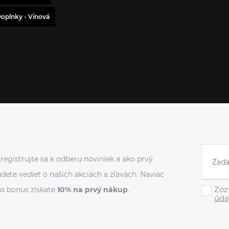
oplnky - Vínová
registrujte sa k odberu noviniek a ako prvý
dete vedieť o našich akciách a zľavách. Naviac
Zoz
o bonus získate
10% na prvý nákup
.
úda