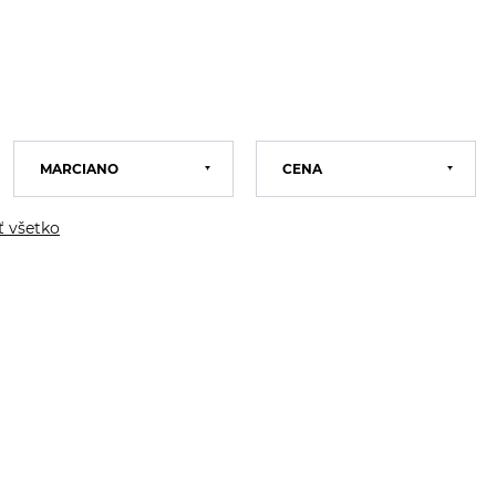
MARCIANO
CENA
GUESS
Calvin Klein
 všetko
Tommy Hilfiger
Marciano