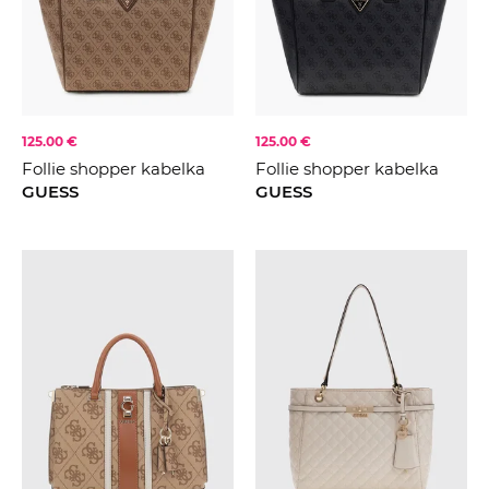
FARBA
Černá
Béžová
Hnědá
KOLEKCE
2025
125.00 €
125.00 €
Krémová
Follie shopper kabelka
Follie shopper kabelka
2026
GUESS
GUESS