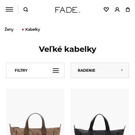
Ženy
Kabelky
Veľké kabelky
Predvolené
FILTRY
RADENIE
Abecedne
Od najlacnejšieho
VEĽKOSŤ
Univerzální
Od najdrahšieho
ZNAČKA
GUESS
Calvin Klein
CENA