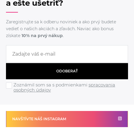
a ešte ušetriť?
Zaregistrujte sa k odberu noviniek a ako prvý budete
vedieť o našich akciách a zľavách. Naviac ako bonus
získate
10% na prvý nákup
.
ODOBERAŤ
Zoznámil som sa s podmienkami
spracovania
osobných údajov
NAVŠTÍVTE NÁŠ INSTAGRAM