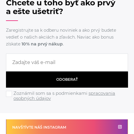
Chcete u toho byť ako prvý
a ešte ušetriť?
Zaregistrujte sa k odberu noviniek a ako prvý budete
vedieť o našich akciách a zľavách. Naviac ako bonus
získate
10% na prvý nákup
.
ODOBERAŤ
Zoznámil som sa s podmienkami
spracovania
osobných údajov
NAVŠTÍVTE NÁŠ INSTAGRAM