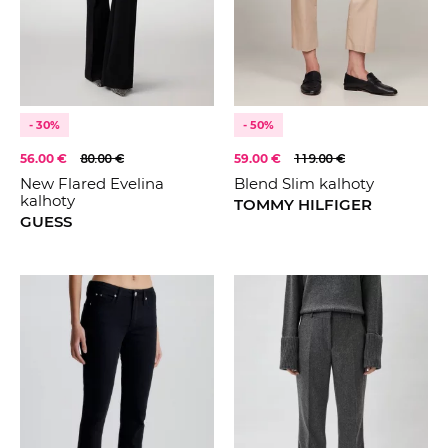
27/32
28/30
FARBA
Béžová
29/29
30/30
Černá
36
Hnědá
KOLEKCE
2023
- 30%
- 50%
40
Šedá
2024
56.00 €
80.00 €
59.00 €
119.00 €
Zvířecí
New Flared Evelina
Blend Slim kalhoty
2025
kalhoty
TOMMY HILFIGER
2026
GUESS