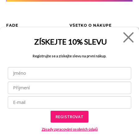
FADE
VŠETKO O NÁKUPE
Kontakty
Vrátenie tovaru
ZÍSKEJTE
10% SLEVU
O spoločnosti
Ako reklamovať tovar
Kariéra
Tabuľka veľkostí
Registrujte se a získejte slevu na první nákup.
Obchody
Obchodné podmienky
Blog
Ochrana osobných údajov
FAQ
REGISTROVAT
Všetky práva vyhradené © 2026
Made by
Internetové stránky používajú
súbory cookies
Zásady zpracování osobních údajů