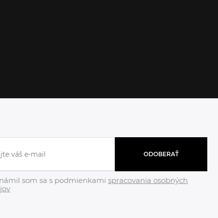
ODOBERAŤ
námil som sa s podmienkami
spracovania osobných
jov