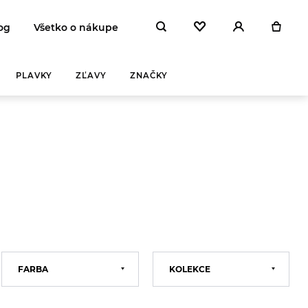
og
Všetko o nákupe
PLAVKY
ZĽAVY
ZNAČKY
FARBA
KOLEKCE
Černá
2022
Bílá
2023