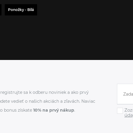
Ponožky - Bílá
registrujte sa k odberu noviniek a ako prvý
dete vedieť o našich akciách a zľavách. Naviac
Zoz
o bonus získate
10% na prvý nákup
.
úda