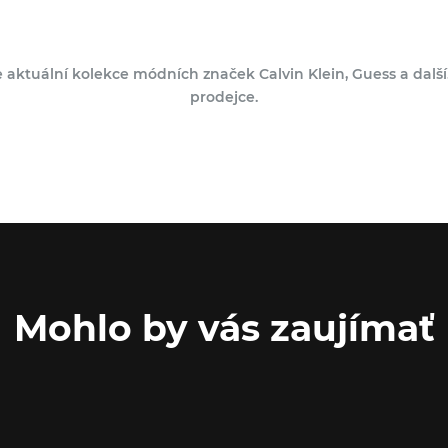
 aktuální kolekce módních značek Calvin Klein, Guess a dalš
prodejce.
Mohlo by vás zaujímať