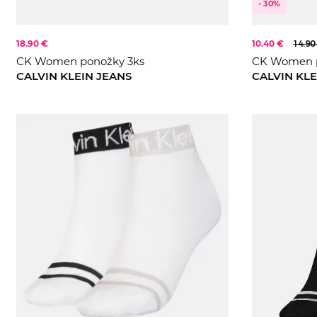
- 30%
18.90 €
10.40 €
14.90
CK Women ponožky 3ks
CK Women p
CALVIN KLEIN JEANS
CALVIN KLE
ONE S
ONE S