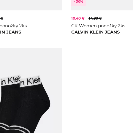
- 30%
 €
10.40 €
14.90 €
onožky 2ks
CK Women ponožky 2ks
IN JEANS
CALVIN KLEIN JEANS
ONE S