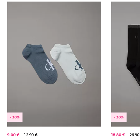
Od najlacnejšieho
KOLEKCE
2024
Od najdrahšieho
2025
2026
- 30%
- 30%
9.00 €
12.90 €
18.80 €
26.90