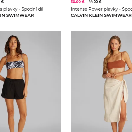
 €
30.00 €
44.00 €
s plavky - Spodní díl
Intense Power plavky - Spod
EIN SWIMWEAR
CALVIN KLEIN SWIMWEAR
M
L
XS
S
M
L