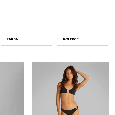
FARBA
KOLEKCE
Černá
BASIC
Modrá
2022
Červená
2023
Bílá
2024
Růžová
2025
Hnědá
2026
Fialová
Multi
Šedá
Oranžová
Tyrkysová
Zelená
Žlutá