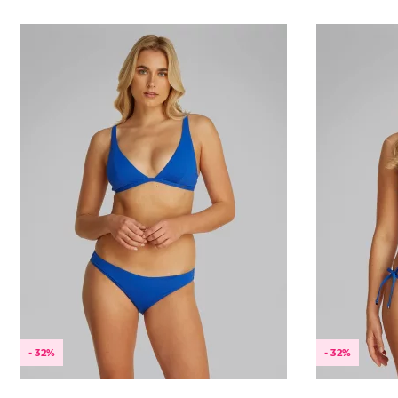
S
L
XS
S
- 32%
- 32%