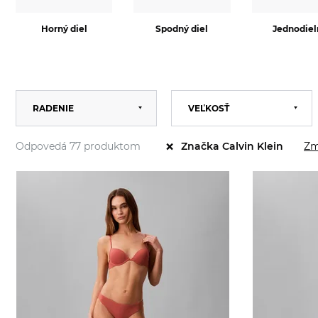
Horný diel
Spodný diel
Jednodiel
Predvolené
RADENIE
VEĽKOSŤ
XS
BASIC
Abecedne
S
×
2022
Odpovedá 77 produktom
Zm
Značka Calvin Klein
Od najlacnejšieho
M
KOLEKCE
2023
Od najdrahšieho
L
2024
XL
2025
32/0B
2026
34/0B