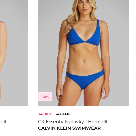
- 31%
34.00 €
49.00 €
díl
CK Essentials plavky - Horní díl
CALVIN KLEIN SWIMWEAR