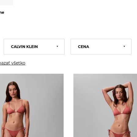
ne
CALVIN KLEIN
CENA
Calvin Klein
Tommy Hilfiger
azať všetko