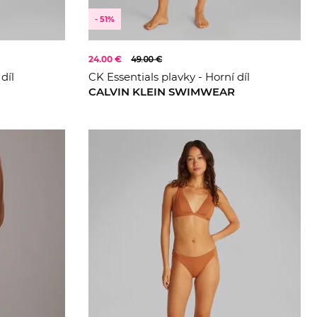
- 51%
24.00 €
49.00 €
díl
CK Essentials plavky - Horní díl
CALVIN KLEIN SWIMWEAR
XS
L
XL