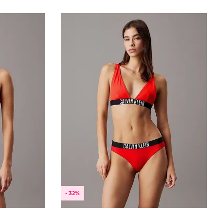
XL
- 32%