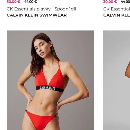
30.00 €
44.00 €
30.00 €
44.00
CK Essentials plavky - Spodní díl
CK Essential
CALVIN KLEIN SWIMWEAR
CALVIN KL
XS
S
XS
S