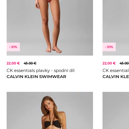
- 51%
- 51%
22.00 €
45.00 €
22.00 €
45.00
CK essentials plavky - spodní díl
CK essential
CALVIN KLEIN SWIMWEAR
CALVIN KL
S
S