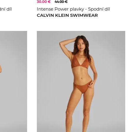
30.00 €
44.00 €
ní díl
Intense Power plavky - Spodní díl
CALVIN KLEIN SWIMWEAR
XS
S
M
L