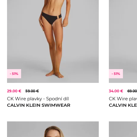
- 51%
- 51%
29.00 €
59.00 €
34.00 €
69.00
CK Wire plavky - Spodní díl
CK Wire plav
CALVIN KLEIN SWIMWEAR
CALVIN KL
S
L
XS
S