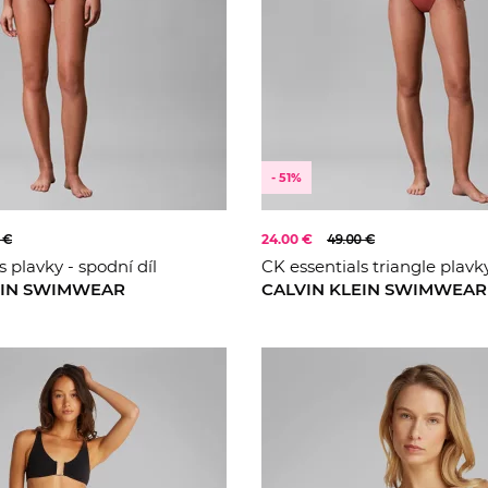
- 51%
 €
24.00 €
49.00 €
s plavky - spodní díl
CK essentials triangle plavky
EIN SWIMWEAR
CALVIN KLEIN SWIMWEAR
S
M