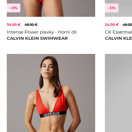
- 31%
- 51%
34.00 €
49.00 €
24.00 €
49.00
Intense Power plavky - Horní díl
CK Essential
CALVIN KLEIN SWIMWEAR
CALVIN KL
XS
S
XL
M