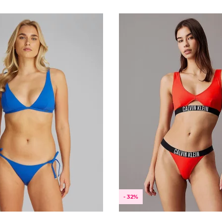
L
S
M
L
- 32%