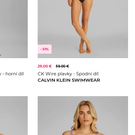
Béžová
Krémová
- 51%
29.00 €
59.00 €
 - horní díl
CK Wire plavky - Spodní díl
CALVIN KLEIN SWIMWEAR
XS
S
L