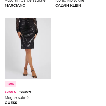
Autumn Garden sukně
Iconic Rib sukně
MARCIANO
CALVIN KLEIN
- 50%
60.00 €
120.00 €
Megan sukně
GUESS