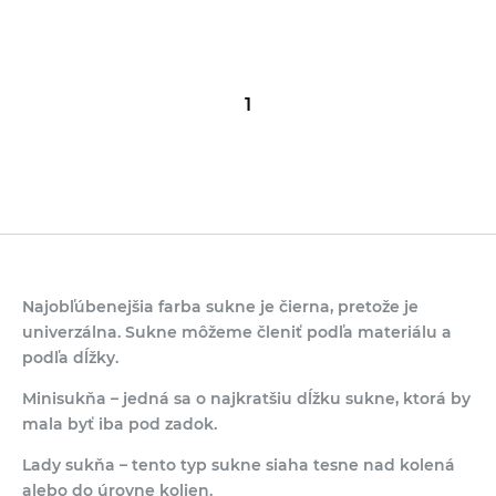
1
Najobľúbenejšia farba sukne je čierna, pretože je
univerzálna. Sukne môžeme členiť podľa materiálu a
podľa dĺžky.
Minisukňa – jedná sa o najkratšiu dĺžku sukne, ktorá by
mala byť iba pod zadok.
Lady sukňa – tento typ sukne siaha tesne nad kolená
alebo do úrovne kolien.