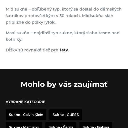
Midisukňa – obľúbený typ, ktorý sa dostal do dámských
šatníkov predovšetkým v 50 rokoch. Midisukňa siah
približne do pólky lýtok.
Maxi sukňa – najdlhší typ sukne, ktorý siaha tesne nad
kotníky.
Dĺžky sú rovnaké tiež pre
šaty
.
Mohlo by vás zaujímať
VYBRANÉ KATEGÓRIE
Sukne - Calvin Klein
Sukne - GUESS
Sukne - Marciano
Sukne - Černá
Sukne - Fialová