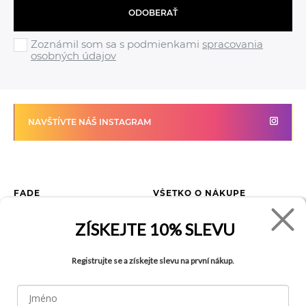
ODOBERAŤ
Zoznámil som sa s podmienkami
spracovania
osobných údajov
NAVŠTÍVTE NÁŠ INSTAGRAM
FADE
VŠETKO O NÁKUPE
Kontakty
Vrátenie tovaru
ZÍSKEJTE
10% SLEVU
O spoločnosti
Ako reklamovať tovar
Kariéra
Tabuľka veľkostí
Registrujte se a získejte slevu na první nákup.
Obchody
Obchodné podmienky
Blog
Ochrana osobných údajov