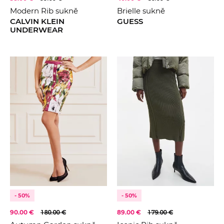
Multi
Modern Rib sukně
Brielle sukně
2024
Šedá
CALVIN KLEIN
GUESS
2025
UNDERWEAR
- 50%
- 50%
90.00 €
180.00 €
89.00 €
179.00 €