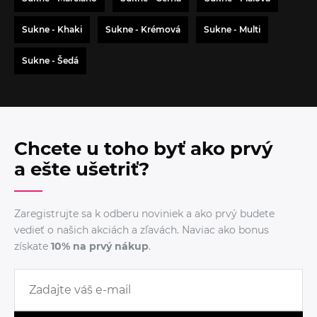
Sukne - Khaki
Sukne - Krémová
Sukne - Multi
Sukne - Šedá
Chcete u toho byť ako prvý
a ešte ušetriť?
Zaregistrujte sa k odberu noviniek a ako prvý budete
vedieť o našich akciách a zľavách. Naviac ako bonus
získate
10% na prvý nákup
.