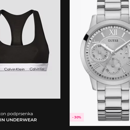
ton podprsenka
- 30%
EIN UNDERWEAR