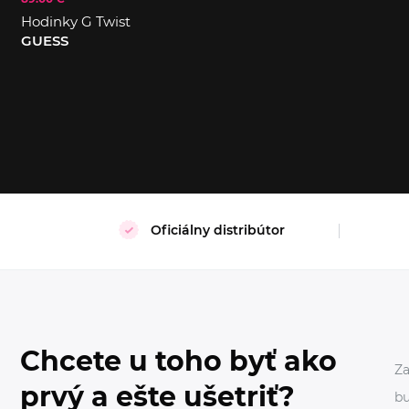
Hodinky G Twist
S
XL
GUESS
Oficiálny distribútor
Chcete u toho byť ako
Za
prvý a ešte ušetriť?
bu