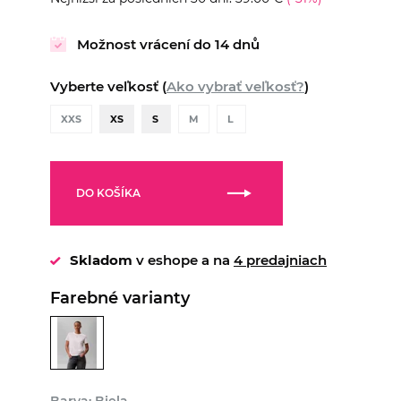
Možnost vrácení do 14 dnů
Vyberte veľkosť (
Ako vybrať veľkosť?
)
XXS
XS
S
M
L
DO KOŠÍKA
Skladom
v eshope a na
4 predajniach
Farebné varianty