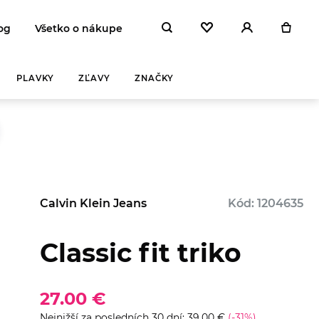
og
Všetko o nákupe
PLAVKY
ZĽAVY
ZNAČKY
Calvin Klein Jeans
Kód: 1204635
Classic fit triko
27.00 €
Nejnižší za posledních 30 dní: 39.00 €
(-31%)