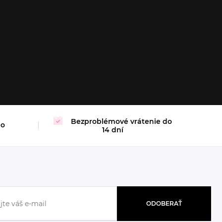
XL
Bezproblémové vrátenie do
mo
14 dní
ODOBERAŤ