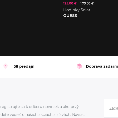
125.00 €
179.00 €
Hodinky Solar
GUESS
58 predajní
Doprava zadar
registrujte sa k odberu noviniek a ako prvý
dete vedieť o našich akciách a zľavách. Naviac