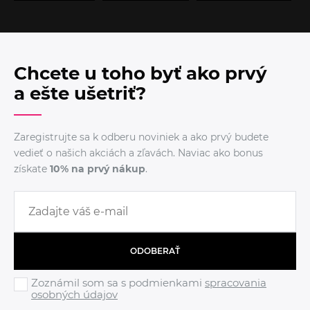
Chcete u toho byť ako prvý
a ešte ušetriť?
Zaregistrujte sa k odberu noviniek a ako prvý budete
vedieť o našich akciách a zľavách. Naviac ako bonus
získate
10% na prvý nákup
.
ODOBERAŤ
Zoznámil som sa s podmienkami
spracovania
osobných údajov