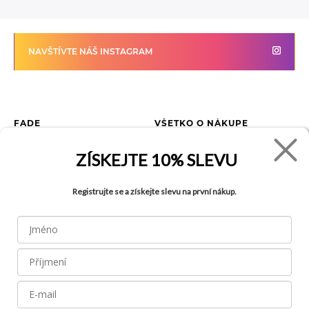
NAVŠTÍVTE NÁŠ INSTAGRAM
FADE
VŠETKO O NÁKUPE
Kontakty
Vrátenie tovaru
ZÍSKEJTE
10% SLEVU
O spoločnosti
Ako reklamovať tovar
Kariéra
Tabuľka veľkostí
Registrujte se a získejte slevu na první nákup.
Obchody
Obchodné podmienky
Blog
Ochrana osobných údajov
FAQ