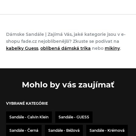
Dámske Sandále | Zajímá Vás, jaké kategorie jsou v e-
shopu fade.cz nejoblíbenější? Zkuste se podívat na
kabelky Guess
,
oblíbená dámská trika
nebo
mikiny
.
Mohlo by vás zaujímať
VYBRANÉ KATEGÓRIE
Sandále - Calvin Klein
Sandále - GUESS
Sandále - Černá
Sandále - Béžová
Sandále - Krémová