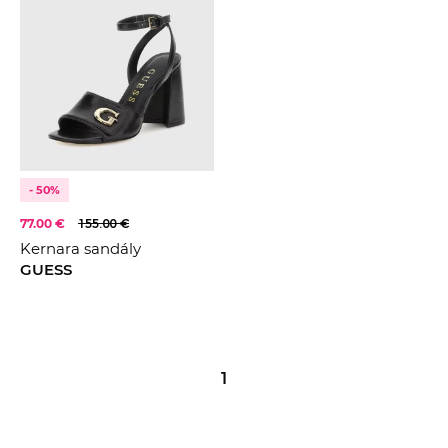
- 50%
77.00 €
155.00 €
Kernara sandály
GUESS
1