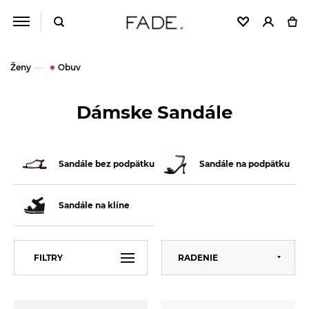
Ženy
Obuv
Dámske Sandále
Sandále bez podpätku
Sandále na podpätku
Sandále na klíne
Predvolené
FILTRY
RADENIE
Abecedne
Od najlacnejšieho
VEĽKOSŤ
38