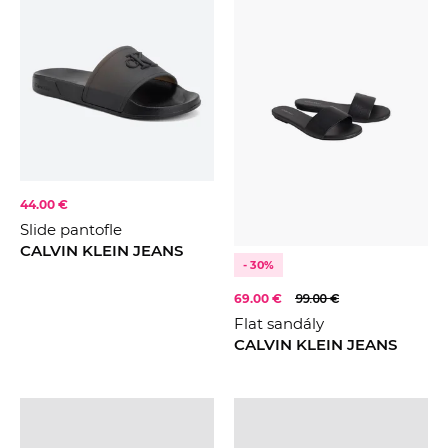
Od najdrahšieho
39
41
ZNAČKA
Calvin Klein
GUESS
CENA
FARBA
Černá
44.00 €
Béžová
Slide pantofle
CALVIN KLEIN JEANS
Krémová
KOLEKCE
2024
- 30%
2025
69.00 €
99.00 €
Flat sandály
2026
CALVIN KLEIN JEANS