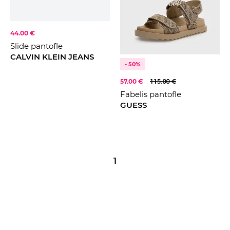
FARBA
Béžová
44.00 €
Černá
Slide pantofle
CALVIN KLEIN JEANS
Hnědá
KOLEKCE
2023
- 50%
2024
57.00 €
115.00 €
Fabelis pantofle
2025
GUESS
2026
1