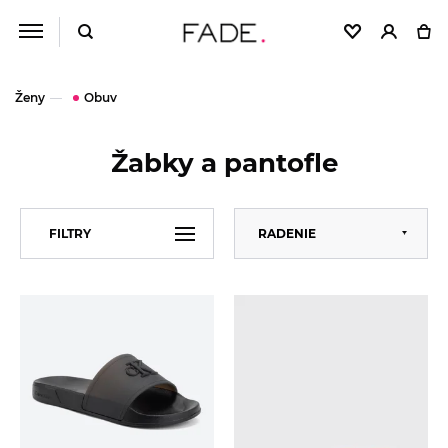
Ženy
Obuv
Žabky a pantofle
Predvolené
FILTRY
RADENIE
Abecedne
Od najlacnejšieho
VEĽKOSŤ
39
Od najdrahšieho
41
ZNAČKA
Calvin Klein
GUESS
CENA