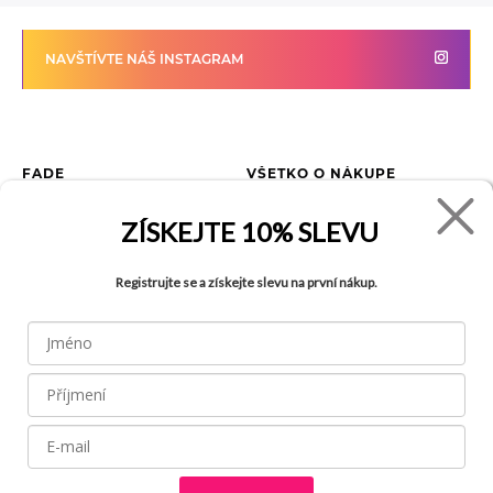
NAVŠTÍVTE NÁŠ INSTAGRAM
FADE
VŠETKO O NÁKUPE
Kontakty
Vrátenie tovaru
ZÍSKEJTE
10% SLEVU
O spoločnosti
Ako reklamovať tovar
Kariéra
Tabuľka veľkostí
Registrujte se a získejte slevu na první nákup.
Obchody
Obchodné podmienky
Blog
Ochrana osobných údajov
FAQ