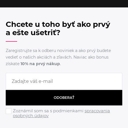
Chcete u toho byť ako prvý
a ešte ušetriť?
Zaregistrujte sa k odberu noviniek a ako prvý budete
vedieť o našich akciách a zľavách. Naviac ako bonus
získate
10% na prvý nákup
.
ODOBERAŤ
Zoznámil som sa s podmienkami
spracovania
osobných údajov