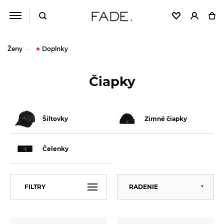
Ženy
Doplnky
Čiapky
Šiltovky
Zimné čiapky
Čelenky
Predvolené
FILTRY
RADENIE
Abecedne
Od najlacnejšieho
VEĽKOSŤ
Univerzální