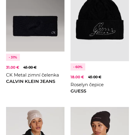
- 31%
- 60%
31.00 €
45.00 €
CK Metal zimní čelenka
18.00 €
45.00 €
CALVIN KLEIN JEANS
Roselyn čepice
GUESS