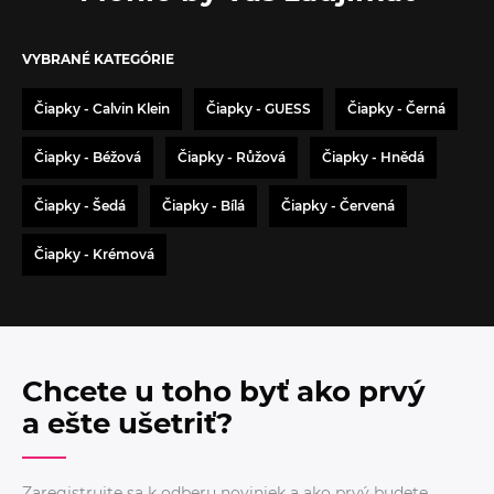
VYBRANÉ KATEGÓRIE
Čiapky - Calvin Klein
Čiapky - GUESS
Čiapky - Černá
Čiapky - Béžová
Čiapky - Růžová
Čiapky - Hnědá
Čiapky - Šedá
Čiapky - Bílá
Čiapky - Červená
Čiapky - Krémová
Chcete u toho byť ako prvý
a ešte ušetriť?
Zaregistrujte sa k odberu noviniek a ako prvý budete