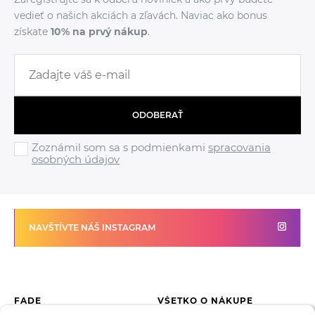
vedieť o našich akciách a zľavách. Naviac ako bonus
získate
10% na prvý nákup
.
ODOBERAŤ
Zoznámil som sa s podmienkami
spracovania
osobných údajov
NAVŠTÍVTE NÁŠ INSTAGRAM
FADE
VŠETKO O NÁKUPE