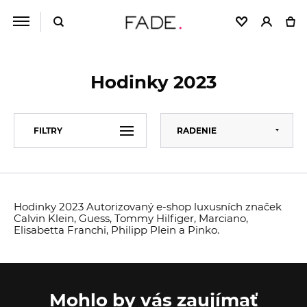
Hodinky 2023
Predvolené
FILTRY
RADENIE
Abecedne
Od najlacnejšieho
CENA
Od najdrahšieho
Hodinky 2023 Autorizovaný e-shop luxusních značek
Calvin Klein, Guess, Tommy Hilfiger, Marciano,
FARBA
Elisabetta Franchi, Philipp Plein a Pinko.
Mohlo by vás zaujímať