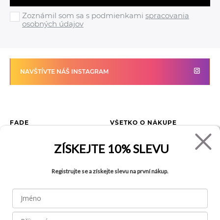
Zoznámil som sa s podmienkami
spracovania
osobných údajov
NAVŠTÍVTE NÁŠ INSTAGRAM
FADE
VŠETKO O NÁKUPE
Kontakty
Vrátenie tovaru
ZÍSKEJTE
10% SLEVU
O spoločnosti
Ako reklamovať tovar
Kariéra
Tabuľka veľkostí
Registrujte se a získejte slevu na první nákup.
Obchody
Obchodné podmienky
Blog
Ochrana osobných údajov