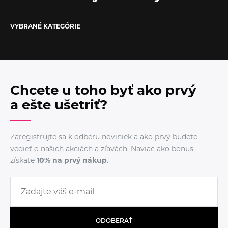
VYBRANÉ KATEGÓRIE
Chcete u toho byť ako prvý
a ešte ušetriť?
Zaregistrujte sa k odberu noviniek a ako prvý budete
vedieť o našich akciách a zľavách. Naviac ako bonus
získate
10% na prvý nákup
.
ODOBERAŤ