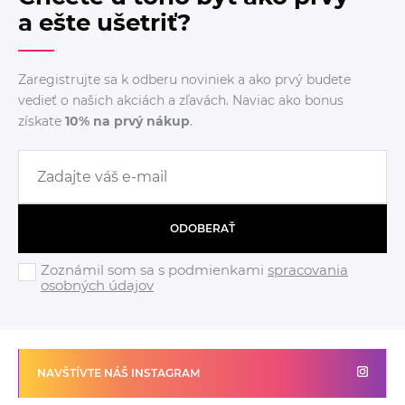
a ešte ušetriť?
Zaregistrujte sa k odberu noviniek a ako prvý budete
vedieť o našich akciách a zľavách. Naviac ako bonus
získate
10% na prvý nákup
.
ODOBERAŤ
Zoznámil som sa s podmienkami
spracovania
osobných údajov
NAVŠTÍVTE NÁŠ INSTAGRAM