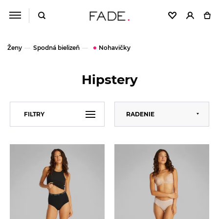
Ženy
Spodná bielizeň
Nohavičky
Hipstery
Predvolené
FILTRY
RADENIE
Abecedne
Od najlacnejšieho
VEĽKOSŤ
XS
Od najdrahšieho
S
M
ZNAČKA
Calvin Klein
L
XL
CENA