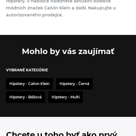
Hipstery. V nabídce naleznete aktuální kolekce
módních značek Calvin Klein a další. Nakupujte u
autorizovaného prodejce.
Mohlo by vás zaujímať
VYBRANÉ KATEGÓRIE
Hipstery - Calvin Klein
Hipstery - Černá
Hipstery - Béžová
Hipstery - Multi
Chcete u toho byť ako prvý