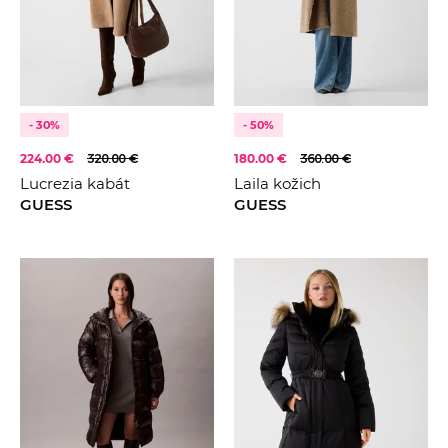
FARBA
Černá
Béžová
Hnědá
KOLEKCE
2021
- 30%
- 50%
Bílá
2022
224.00 €
320.00 €
180.00 €
360.00 €
Krémová
Lucrezia kabát
Laila kožich
2023
Šedá
GUESS
GUESS
2024
2025
2026