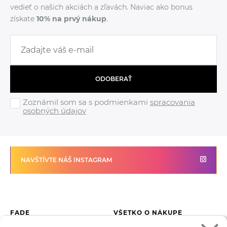
vedieť o našich akciách a zľavách. Naviac ako bonus
získate
10% na prvý nákup
.
ODOBERAŤ
Zoznámil som sa s podmienkami
spracovania
osobných údajov
NAVŠTÍVTE NÁŠ INSTAGRAM
FADE
VŠETKO O NÁKUPE