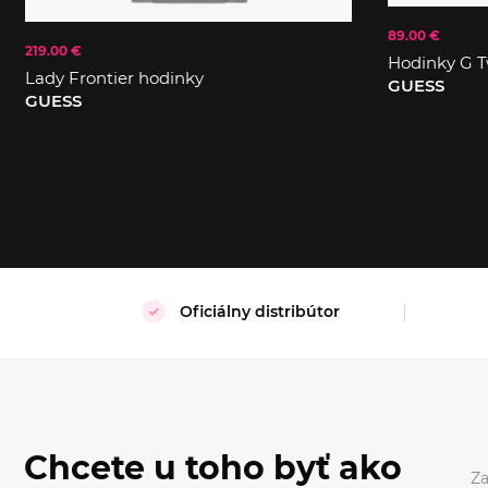
89.00 €
219.00 €
Hodinky G T
Lady Frontier hodinky
GUESS
GUESS
Oficiálny distribútor
Chcete u toho byť ako
Za