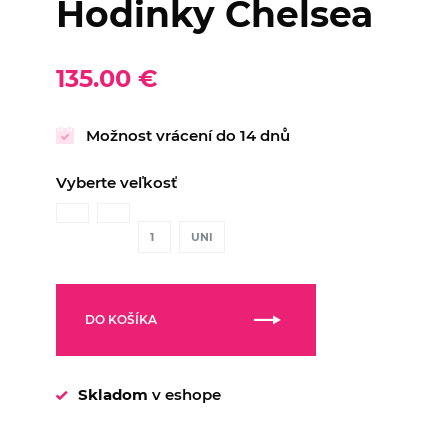
Hodinky Chelsea
135.00 €
Možnost vrácení do 14 dnů
Vyberte veľkosť
1
UNI
DO KOŠÍKA
Skladom
v eshope