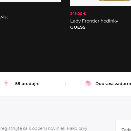
245.00 €
wist
Lady Frontier hodinky
GUESS
58 predajní
Doprava zadar
registrujte sa k odberu noviniek a ako prvý