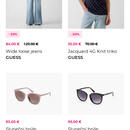
- 30%
- 50%
84.00 €
120.00 €
35.00 €
70.00 €
Wide loose jeans
Jacquard 4G Knit triko
GUESS
GUESS
95.00 €
95.00 €
Sluneční brýle
Sluneční brýle