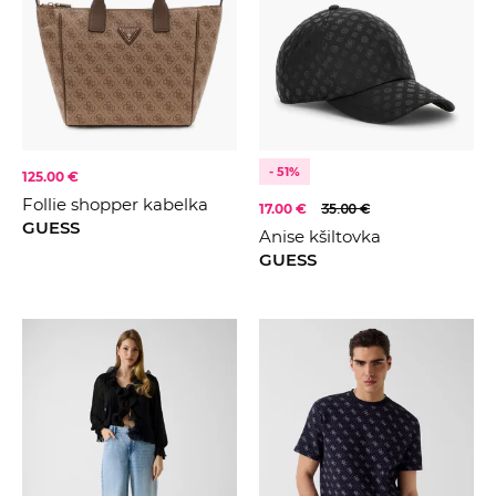
Zvířecí
Navy
Oranžová
Vínová
Bordó
Bronzová
Khaki
Multi
- 51%
125.00 €
Follie shopper kabelka
17.00 €
35.00 €
GUESS
Anise kšiltovka
GUESS