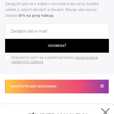
Zaregistrujte sa k odberu noviniek a ako prvý budete
vedieť o našich akciách a zľavách. Naviac ako bonus
získate
10% na prvý nákup
.
ODOBERAŤ
Zoznámil som sa s podmienkami
spracovania
osobných údajov
NAVŠTÍVTE NÁŠ INSTAGRAM
FADE
VŠETKO O NÁKUPE