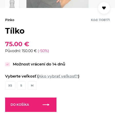
Pinko
Kód: 1108171
Tílko
75.00 €
Původní: 150.00 €
(-50%)
Možnost vrácení do 14 dnů
Vyberte veľkosť (
Ako vybrať veľkosť?
)
XS
S
M
DO KOŠÍKA