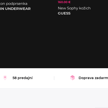
160.00 €
ton podprsenka
New Sophy kožich
EIN UNDERWEAR
GUESS
XS
S
M
L
58 predajní
Doprava zadar