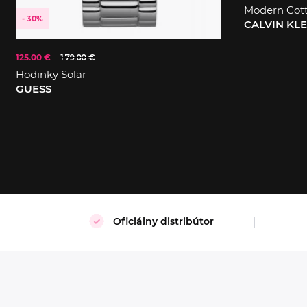
Modern Cot
- 30%
CALVIN KL
125.00 €
179.00 €
S
XL
Hodinky Solar
GUESS
Oficiálny distribútor