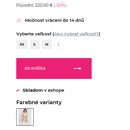
Původní: 220.00 €
(-50%)
Možnost vrácení do 14 dnů
Vyberte veľkosť (
Ako vybrať veľkosť?
)
XS
S
M
L
DO KOŠÍKA
Skladom
v eshope
Farebné varianty