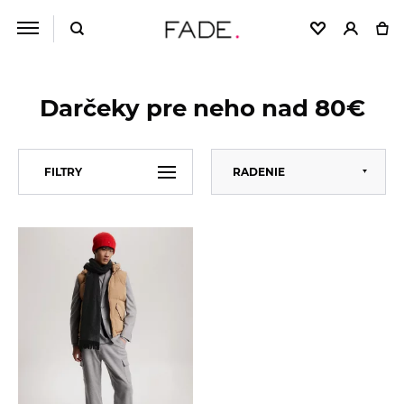
Darčeky pre neho nad 80€
Predvolené
FILTRY
RADENIE
Abecedne
Od najlacnejšieho
VEĽKOSŤ
Univerzální
Od najdrahšieho
ZNAČKA
Tommy Hilfiger
CENA