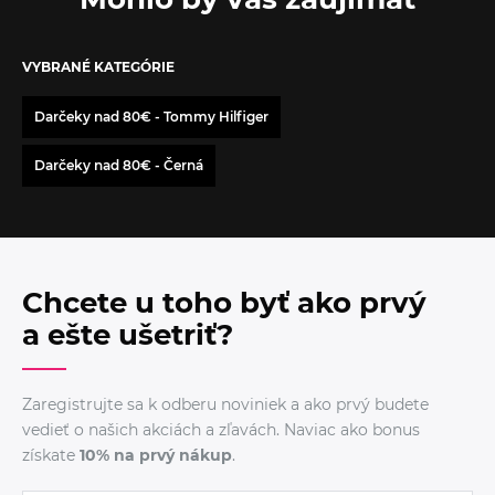
VYBRANÉ KATEGÓRIE
Darčeky nad 80€ - Tommy Hilfiger
Darčeky nad 80€ - Černá
Chcete u toho byť ako prvý
a ešte ušetriť?
Zaregistrujte sa k odberu noviniek a ako prvý budete
vedieť o našich akciách a zľavách. Naviac ako bonus
získate
10% na prvý nákup
.