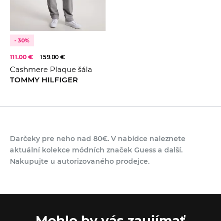
FARBA
Černá
KOLEKCE
2023
- 30%
111.00 €
159.00 €
Cashmere Plaque šála
TOMMY HILFIGER
Darčeky pre neho nad 80€. V nabídce naleznete
aktuální kolekce módních značek Guess a další.
Nakupujte u autorizovaného prodejce.
Mohlo by vás zaujímať