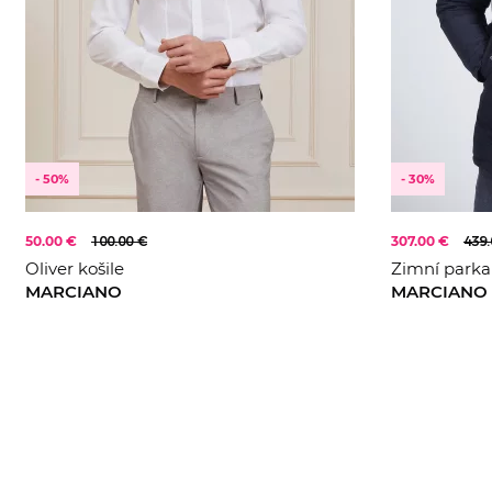
45
- 50%
- 30%
50.00 €
100.00 €
307.00 €
439.
Oliver košile
Zimní parka
MARCIANO
MARCIANO
44(L)
45
M