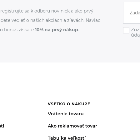
registrujte sa k odberu noviniek a ako prvý
dete vedieť o našich akciách a zľavách. Naviac
Zoz
o bonus získate
10% na prvý nákup
.
úda
VŠETKO O NÁKUPE
Vrátenie tovaru
ti
Ako reklamovať tovar
Tabuľka veľkostí