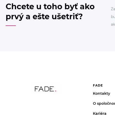
Chcete u toho byť ako
Za
prvý a ešte ušetriť?
bu
ak
FADE
Kontakty
O spoločnos
Kariéra