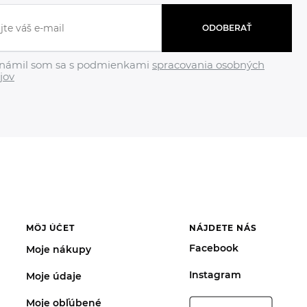
ODOBERAŤ
námil som sa s podmienkami
spracovania osobných
jov
MÔJ ÚČET
NÁJDETE NÁS
Facebook
Moje nákupy
Instagram
Moje údaje
Moje obľúbené