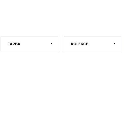
FARBA
KOLEKCE
Modrá
BASIC
Černá
2021
Šedá
2022
Bílá
2023
Béžová
2024
Navy
2025
Hnědá
2026
Zelená
Červená
Multi
Khaki
Oranžová
Vínová