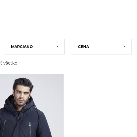
MARCIANO
CENA
Calvin Klein
GUESS
ť všetko
Tommy Hilfiger
Marciano