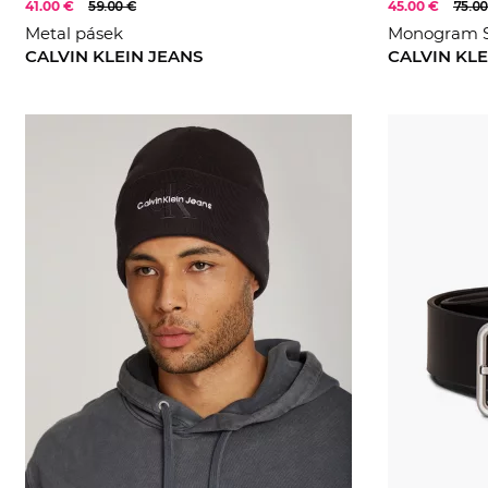
41.00 €
59.00 €
45.00 €
75.00
Metal pásek
Monogram S
CALVIN KLEIN JEANS
CALVIN KLE
105
110