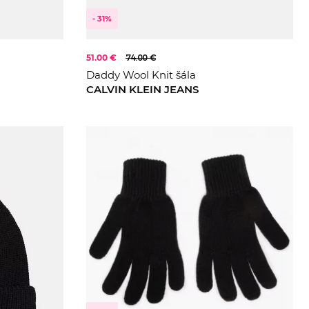
- 31%
51.00 €
74.00 €
Daddy Wool Knit šála
CALVIN KLEIN JEANS