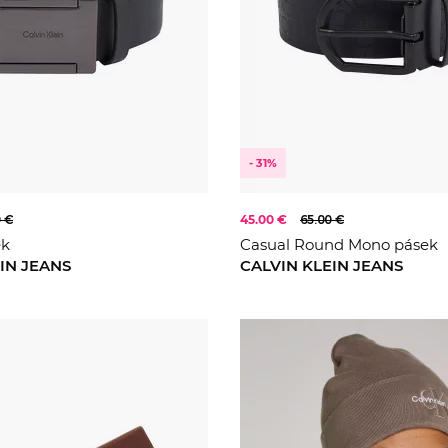
- 31%
0 €
45.00 €
65.00 €
ek
Casual Round Mono pásek
IN JEANS
CALVIN KLEIN JEANS
85
90
90