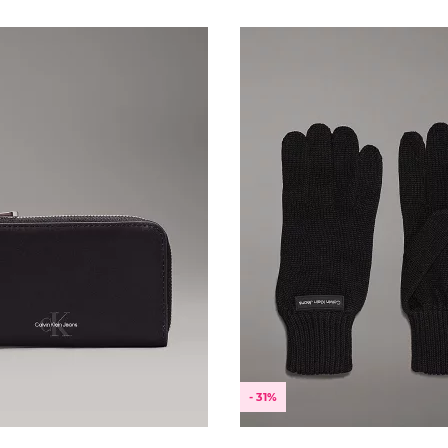
- 31%