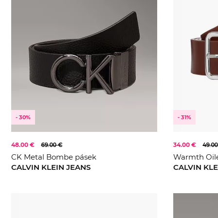
- 30%
- 31%
48.00 €
69.00 €
34.00 €
49.00
CK Metal Bombe pásek
Warmth Oile
CALVIN KLEIN JEANS
CALVIN KLE
90
105