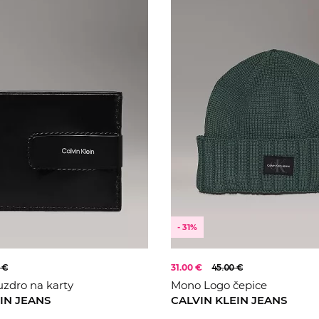
- 31%
 €
31.00 €
45.00 €
zdro na karty
Mono Logo čepice
IN JEANS
CALVIN KLEIN JEANS