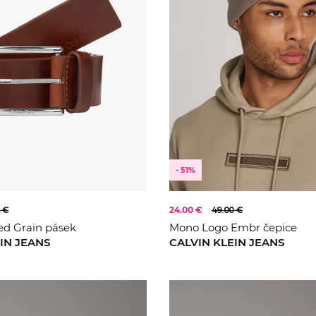
- 51%
 €
24.00 €
49.00 €
d Grain pásek
Mono Logo Embr čepice
IN JEANS
CALVIN KLEIN JEANS