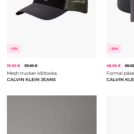
- 51%
- 30%
19.00 €
39.00 €
48.00 €
69.0
Mesh trucker kšiltovka
Formal pás
CALVIN KLEIN JEANS
CALVIN KLE
100
105