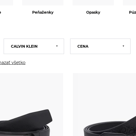
e
Peňaženky
Opasky
Púz
CALVIN KLEIN
CENA
Calvin Klein
Tommy Hilfiger
azať všetko
GUESS
Marciano