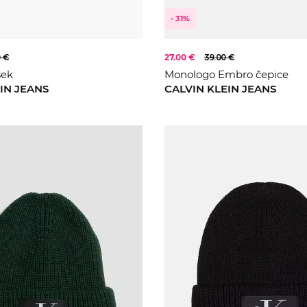
- 31%
0 €
27.00 €
39.00 €
sek
Monologo Embro čepice
IN JEANS
CALVIN KLEIN JEANS