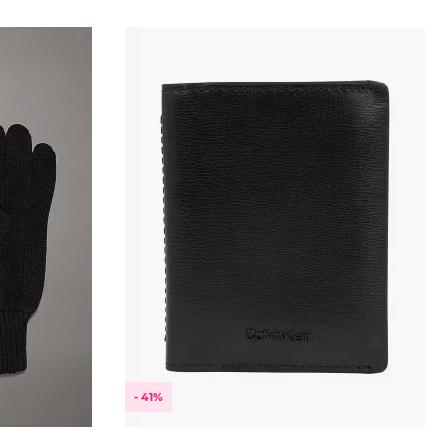
- 41%