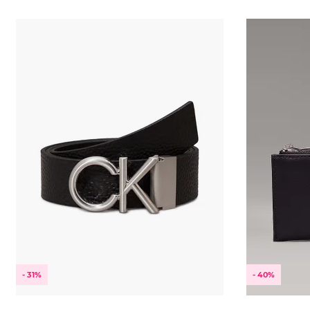
- 31%
- 40%