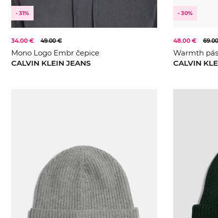
- 31%
- 30%
34.00 €
49.00 €
48.00 €
69.0
Mono Logo Embr čepice
Warmth pá
CALVIN KLEIN JEANS
CALVIN KLE
105
110