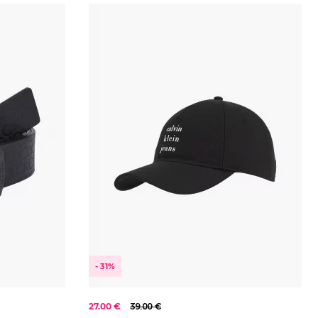
Zelená
2023
Béžová
2024
Červená
2025
Modrá
2026
Oranžová
Šedá
Vínová
- 31%
27.00 €
39.00 €