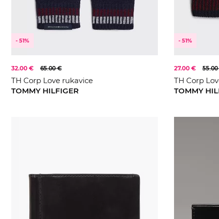
- 51%
- 51%
32.00 €
65.00 €
27.00 €
55.00
TH Corp Love rukavice
TH Corp Lov
TOMMY HILFIGER
TOMMY HIL