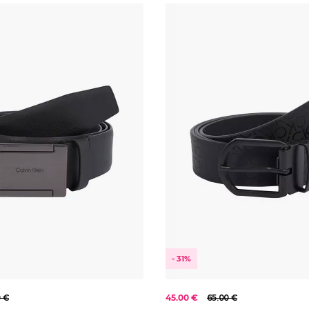
GUESS
Marciano
- 31%
0 €
45.00 €
65.00 €