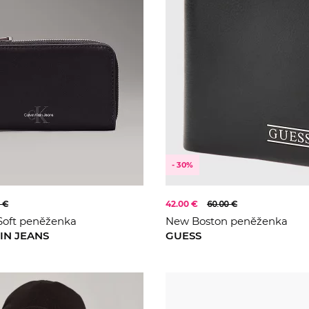
- 30%
 €
42.00 €
60.00 €
oft peněženka
New Boston peněženka
IN JEANS
GUESS