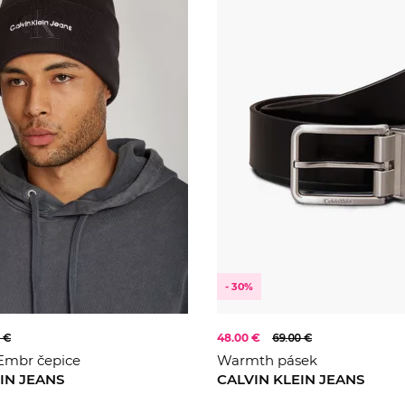
- 30%
 €
48.00 €
69.00 €
Embr čepice
Warmth pásek
IN JEANS
CALVIN KLEIN JEANS