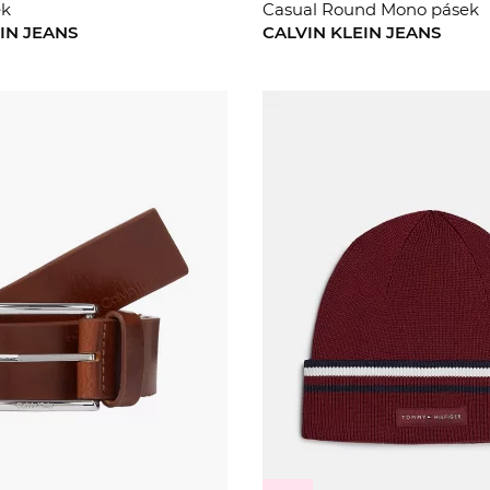
ek
Casual Round Mono pásek
IN JEANS
CALVIN KLEIN JEANS
85
90
90