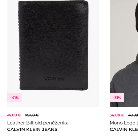
- 41%
- 31%
47.00 €
79.00 €
34.00 €
49.00
Leather Billfold peněženka
Mono Logo 
CALVIN KLEIN JEANS
CALVIN KLE