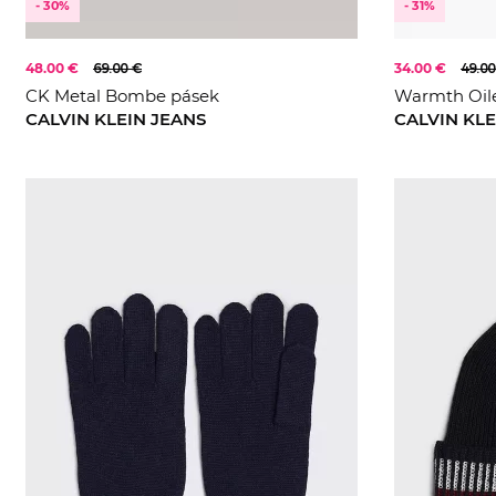
- 30%
- 31%
48.00 €
69.00 €
34.00 €
49.00
CK Metal Bombe pásek
Warmth Oile
CALVIN KLEIN JEANS
CALVIN KLE
90
105