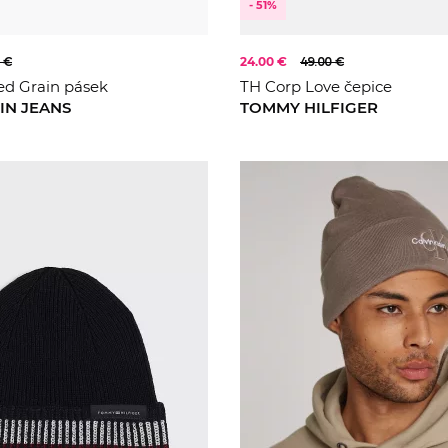
- 51%
 €
24.00 €
49.00 €
d Grain pásek
TH Corp Love čepice
IN JEANS
TOMMY HILFIGER