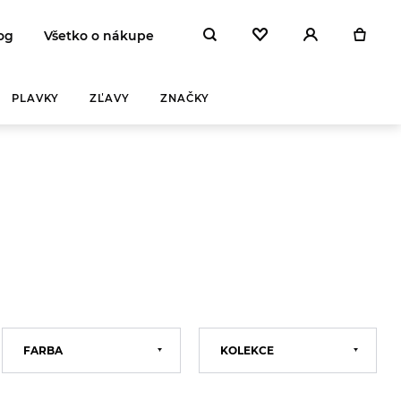
og
Všetko o nákupe
PLAVKY
ZĽAVY
ZNAČKY
FARBA
KOLEKCE
Černá
2021
Hnědá
2022