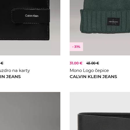
- 31%
 €
31.00 €
45.00 €
zdro na karty
Mono Logo čepice
IN JEANS
CALVIN KLEIN JEANS