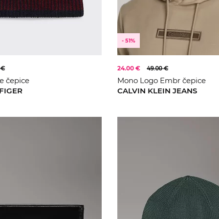
- 51%
 €
24.00 €
49.00 €
e čepice
Mono Logo Embr čepice
FIGER
CALVIN KLEIN JEANS