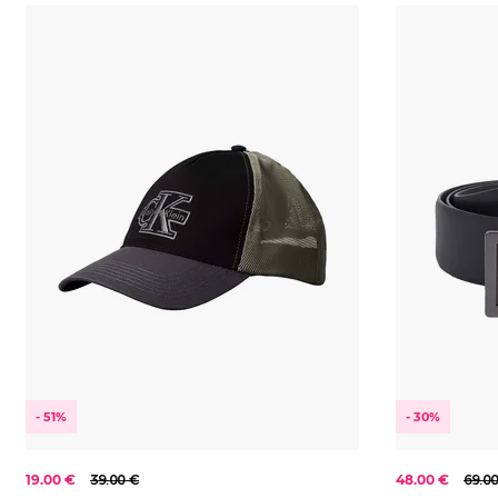
Od najlacnejšieho
Univerzální
KOLEKCE
2023
Od najdrahšieho
100
2024
105
2025
85
2026
90
- 51%
- 30%
19.00 €
39.00 €
48.00 €
69.0