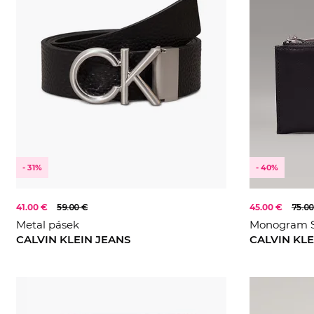
- 31%
- 40%
41.00 €
59.00 €
45.00 €
75.00
Metal pásek
Monogram S
CALVIN KLEIN JEANS
CALVIN KLE
105
110