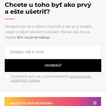
Chcete u toho byť ako prvý
a ešte ušetriť?
Zaregistrujte sa k odberu noviniek a ako prvý budete
vedieť o našich akciách a zľavách. Naviac ako bonus
získate
10% na prvý nákup
.
ODOBERAŤ
Zoznámil som sa s podmienkami
spracovania
osobných údajov
NAVŠTÍVTE NÁŠ INSTAGRAM