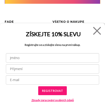
FADE
VŠETKO O NÁKUPE
Kontakty
Vrátenie tovaru
ZÍSKEJTE
10% SLEVU
O spoločnosti
Ako reklamovať tovar
Kariéra
Tabuľka veľkostí
Registrujte se a získejte slevu na první nákup.
Obchody
Obchodné podmienky
Blog
Ochrana osobných údajov
FAQ
REGISTROVAT
Všetky práva vyhradené © 2026
Made by
Internetové stránky používajú
súbory cookies
Zásady zpracování osobních údajů