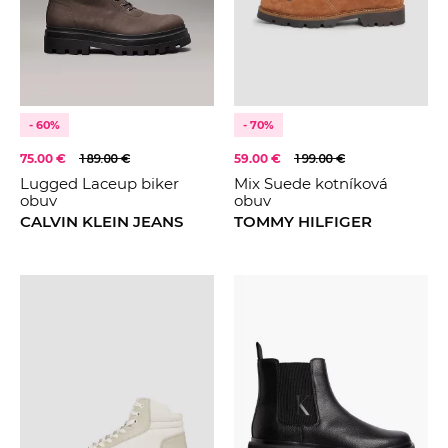
FARBA
Hnědá
Béžová
Černá
KOLEKCE
2022
- 60%
- 70%
2023
75.00 €
189.00 €
59.00 €
199.00 €
Lugged Laceup biker
Mix Suede kotníková
2024
obuv
obuv
CALVIN KLEIN JEANS
TOMMY HILFIGER