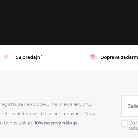
L
58 predajní
Doprava zadar
registrujte sa k odberu noviniek a ako prvý
dete vedieť o našich akciách a zľavách. Naviac
Zoz
o bonus získate
10% na prvý nákup
.
úda