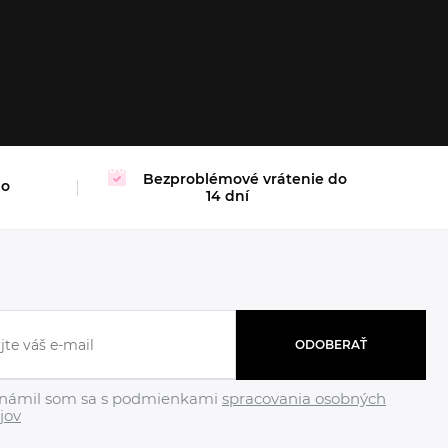
M
L
XL
Bezproblémové vrátenie do
mo
14 dní
ODOBERAŤ
námil som sa s podmienkami
spracovania osobných
jov