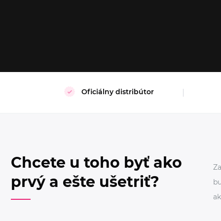
M
S
M
Oficiálny distribútor
Chcete u toho byť ako
Za
prvý a ešte ušetriť?
bu
ak