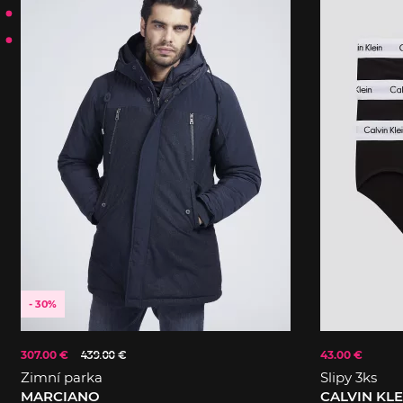
- 30%
307.00 €
439.00 €
43.00 €
Zimní parka
Slipy 3ks
MARCIANO
CALVIN KL