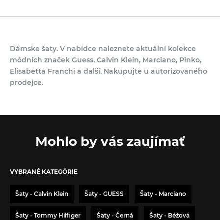
Dámske šaty. V nabídce naleznete aktuální kolekce
módních značek Guess, Calvin Klein, Marciano, Pinko,
Elisabetta Franchi a další. Nakupujte u autorizovaného
prodejce.
Mohlo by vás zaujímať
VYBRANÉ KATEGÓRIE
Šaty - Calvin Klein
Šaty - GUESS
Šaty - Marciano
Šaty - Tommy Hilfiger
Šaty - Černá
Šaty - Béžová