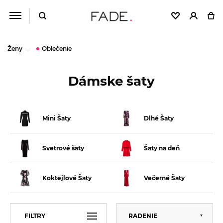
Ženy
Oblečenie
Dámske šaty
Mini Šaty
Dlhé Šaty
Svetrové šaty
Šaty na deň
Koktejlové Šaty
Večerné Šaty
Predvolené
FILTRY
RADENIE