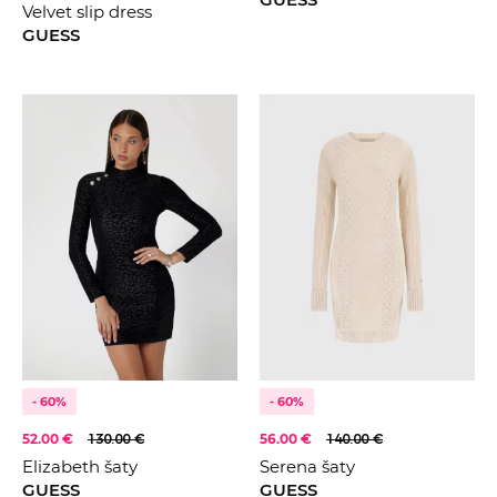
Velvet slip dress
2026
Krémová
GUESS
Modrá
Šedá
Zelená
- 60%
- 60%
52.00 €
130.00 €
56.00 €
140.00 €
Elizabeth šaty
Serena šaty
GUESS
GUESS