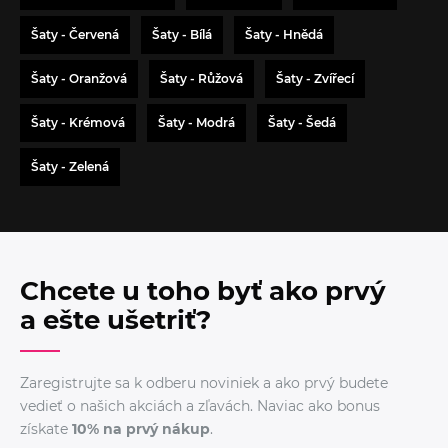
Šaty - Červená
Šaty - Bílá
Šaty - Hnědá
Šaty - Oranžová
Šaty - Růžová
Šaty - Zvířecí
Šaty - Krémová
Šaty - Modrá
Šaty - Šedá
Šaty - Zelená
Chcete u toho byť ako prvý
a ešte ušetriť?
Zaregistrujte sa k odberu noviniek a ako prvý budete
vedieť o našich akciách a zľavách. Naviac ako bonus
získate
10% na prvý nákup
.