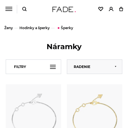
Ženy
Hodinky a šperky
Šperky
Náramky
Predvolené
FILTRY
RADENIE
Abecedne
Od najlacnejšieho
VEĽKOSŤ
Univerzální
Od najdrahšieho
ZNAČKA
GUESS
CENA