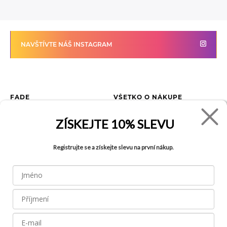
NAVŠTÍVTE NÁŠ INSTAGRAM
FADE
VŠETKO O NÁKUPE
Kontakty
Vrátenie tovaru
ZÍSKEJTE
10% SLEVU
O spoločnosti
Ako reklamovať tovar
Kariéra
Tabuľka veľkostí
Registrujte se a získejte slevu na první nákup.
Obchody
Obchodné podmienky
Blog
Ochrana osobných údajov
FAQ