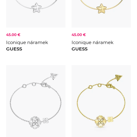
FARBA
Zlatá
Stříbrná
45.00 €
45.00 €
Fialová
KOLEKCE
2022
Iconique náramek
Iconique náramek
2023
GUESS
GUESS
2024
2025
2026