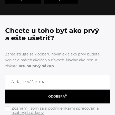
Chcete u toho byť ako prvý
a ešte ušetriť?
Zaregistrujte sa k odberu noviniek a ako prvý budete
vedieť o našich akciách a zľavách. Naviac ako bonus
získate
10% na prvý nákup
.
ODOBERAŤ
Zoznámil som sa s podmienkami
spracovania
osobných údajov