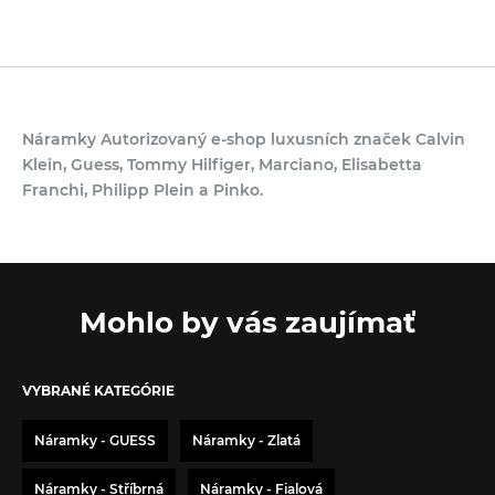
Náramky Autorizovaný e-shop luxusních značek Calvin
Klein, Guess, Tommy Hilfiger, Marciano, Elisabetta
Franchi, Philipp Plein a Pinko.
Mohlo by vás zaujímať
VYBRANÉ KATEGÓRIE
Náramky - GUESS
Náramky - Zlatá
Náramky - Stříbrná
Náramky - Fialová