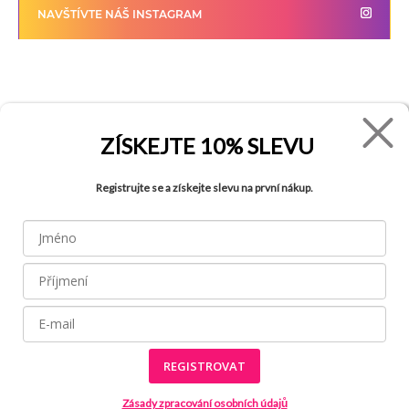
NAVŠTÍVTE NÁŠ INSTAGRAM
FADE
VŠETKO O NÁKUPE
Kontakty
Vrátenie tovaru
ZÍSKEJTE
10% SLEVU
O spoločnosti
Ako reklamovať tovar
Registrujte se a získejte slevu na první nákup.
Kariéra
Tabuľka veľkostí
Obchody
Obchodné podmienky
Blog
Ochrana osobných údajov
FAQ
REGISTROVAT
Všetky práva vyhradené © 2026
Made by
Zásady zpracování osobních údajů