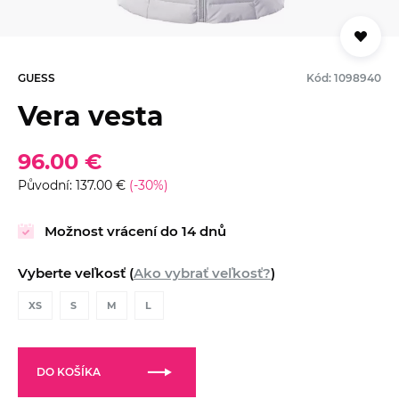
GUESS
Kód: 1098940
Vera vesta
96.00 €
Původní: 137.00 €
(-30%)
Možnost vrácení do 14 dnů
Vyberte veľkosť (
Ako vybrať veľkosť?
)
XS
S
M
L
DO KOŠÍKA