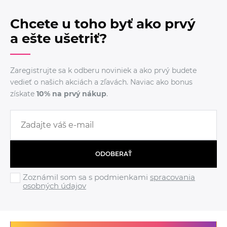
Chcete u toho byť ako prvý
a ešte ušetriť?
Zaregistrujte sa k odberu noviniek a ako prvý budete
vedieť o našich akciách a zľavách. Naviac ako bonus
získate
10% na prvý nákup
.
ODOBERAŤ
Zoznámil som sa s podmienkami
spracovania
osobných údajov