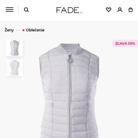
Ženy
Oblečenie
ZĽAVA 30%