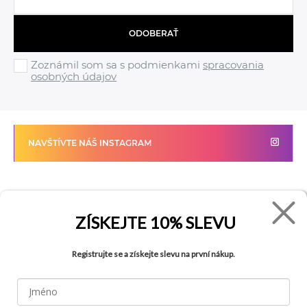
ODOBERAŤ
Zoznámil som sa s podmienkami
spracovania
osobných údajov
NAVŠTÍVTE NÁŠ INSTAGRAM
FADE
VŠETKO O NÁKUPE
ZÍSKEJTE
10% SLEVU
Kontakty
Vrátenie tovaru
Registrujte se a získejte slevu na první nákup.
O spoločnosti
Ako reklamovať tovar
Kariéra
Tabuľka veľkostí
Obchody
Obchodné podmienky