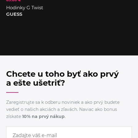
Hodinky G Twist
GUESS
Chcete u toho byť ako prvý
a ešte ušetriť?
Zaregistrujte sa k odberu noviniek a ako prvý budete
vedieť o našich akciách a zľavách. Naviac ako bonus
získate
10% na prvý nákup
.