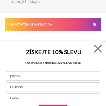
osobných údajov
NAVŠTÍVTE NÁŠ INSTAGRAM
FADE
VŠETKO O NÁKUPE
ZÍSKEJTE
10% SLEVU
Kontakty
Vrátenie tovaru
Registrujte se a získejte slevu na první nákup.
O spoločnosti
Ako reklamovať tovar
Kariéra
Tabuľka veľkostí
Obchody
Obchodné podmienky
Blog
Ochrana osobných údajov
FAQ