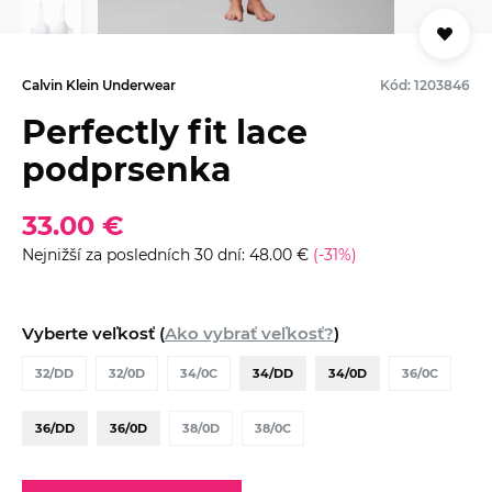
Calvin Klein Underwear
Kód: 1203846
Perfectly fit lace
podprsenka
33.00 €
Nejnižší za posledních 30 dní: 48.00 €
(-31%)
Vyberte veľkosť (
Ako vybrať veľkosť?
)
32/DD
32/0D
34/0C
34/DD
34/0D
36/0C
36/DD
36/0D
38/0D
38/0C