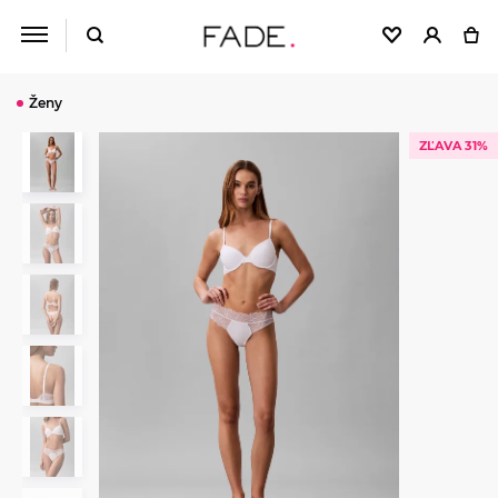
Ženy
ZĽAVA 31%