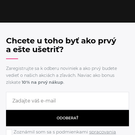
Chcete u toho byť ako prvý
a ešte ušetriť?
Zaregistrujte sa k odberu noviniek a ako prvý budete
vedieť o našich akciách a zľavách. Naviac ako bonus
získate
10% na prvý nákup
.
ODOBERAŤ
Zoznámil som sa s podmienkami
spracovania