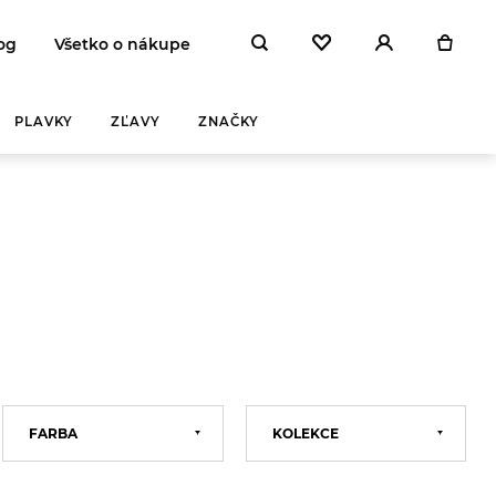
og
Všetko o nákupe
PLAVKY
ZĽAVY
ZNAČKY
FARBA
KOLEKCE
Zelená
2023