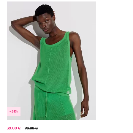
Od najlacnejšieho
XL
KOLEKCE
Od najdrahšieho
- 51%
39.00 €
79.00 €