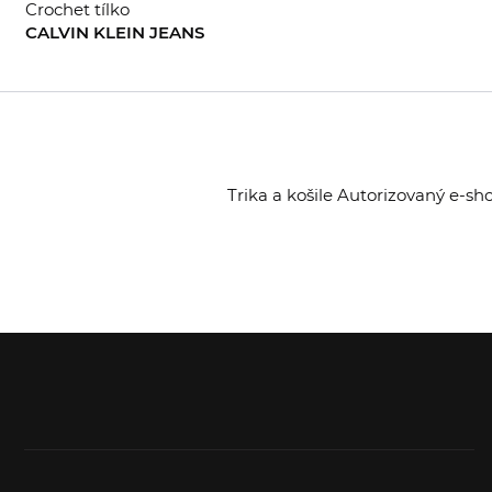
Crochet tílko
CALVIN KLEIN JEANS
M
L
XL
Trika a košile Autorizovaný e-sh