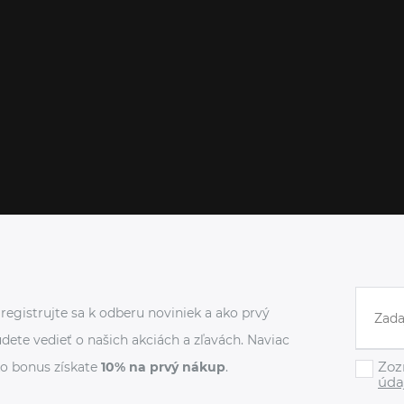
registrujte sa k odberu noviniek a ako prvý
dete vedieť o našich akciách a zľavách. Naviac
Zoz
o bonus získate
10% na prvý nákup
.
úda