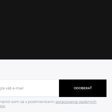
ODOBERAŤ
námil som sa s podmienkami
spracovania osobných
jov