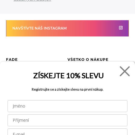
NAVŠTÍVTE NÁŠ INSTAGRAM
FADE
VŠETKO O NÁKUPE
Kontakty
Vrátenie tovaru
ZÍSKEJTE
10% SLEVU
O spoločnosti
Ako reklamovať tovar
Kariéra
Tabuľka veľkostí
Registrujte se a získejte slevu na první nákup.
Obchody
Obchodné podmienky
Blog
Ochrana osobných údajov
FAQ