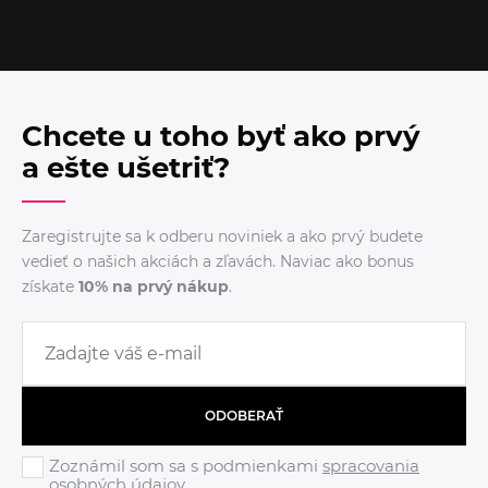
Chcete u toho byť ako prvý
a ešte ušetriť?
Zaregistrujte sa k odberu noviniek a ako prvý budete
vedieť o našich akciách a zľavách. Naviac ako bonus
získate
10% na prvý nákup
.
ODOBERAŤ
Zoznámil som sa s podmienkami
spracovania
osobných údajov