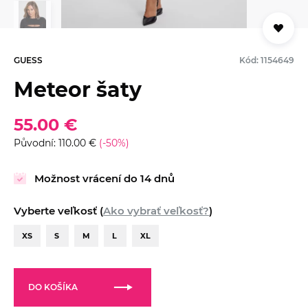
GUESS
Kód: 1154649
Meteor šaty
55.00 €
Původní: 110.00 €
(-50%)
Možnost vrácení do 14 dnů
Vyberte veľkosť (
Ako vybrať veľkosť?
)
XS
S
M
L
XL
DO KOŠÍKA