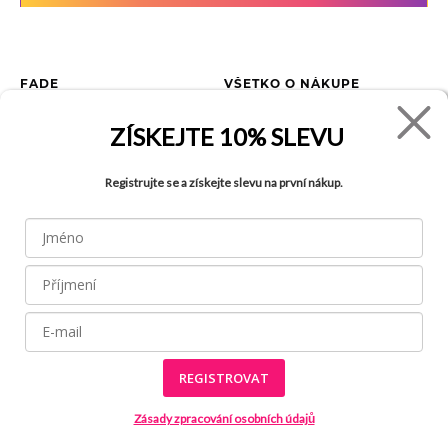
FADE
VŠETKO O NÁKUPE
Kontakty
Vrátenie tovaru
ZÍSKEJTE
10% SLEVU
O spoločnosti
Ako reklamovať tovar
Kariéra
Tabuľka veľkostí
Registrujte se a získejte slevu na první nákup.
Obchody
Obchodné podmienky
Blog
Ochrana osobných údajov
FAQ
REGISTROVAT
Všetky práva vyhradené © 2026
Made by
Internetové stránky používajú
súbory cookies
Zásady zpracování osobních údajů