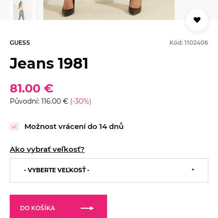
GUESS
Kód: 1102406
Jeans 1981
81.00 €
Původní: 116.00 €
(-30%)
Možnost vrácení do 14 dnů
Ako vybrať veľkosť?
24/29
25/29
25/31
26/29
26/31
- VYBERTE VEĽKOSŤ -
27/29
27/31
28/29
28/31
29/29
29/31
30/29
31/29
DO KOŠÍKA