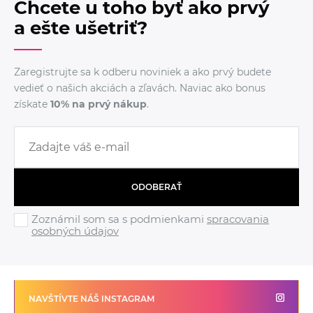
Chcete u toho byť ako prvý
a ešte ušetriť?
Zaregistrujte sa k odberu noviniek a ako prvý budete
vedieť o našich akciách a zľavách. Naviac ako bonus
získate
10% na prvý nákup
.
ODOBERAŤ
Zoznámil som sa s podmienkami
spracovania
osobných údajov
NAVŠTÍVTE NÁŠ INSTAGRAM