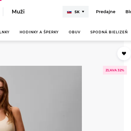
Muži
Predajne
Bl
SK
LNKY
HODINKY A ŠPERKY
OBUV
SPODNÁ BIELIZEŇ
GUESS
GUESS
GUESS
GUESS
GUESS
GUESS
Calvin Klein
GUESS
ZĽAVA 32%
Calvin Klein
Calvin Klein
Calvin Klein
TIMEX
Calvin Klein
Calvin Klein
Tommy Hilfiger
Calvin Klein
Marciano
Marciano
Marciano
Tommy Hilfiger
Tommy Hilfiger
TIMEX
Tommy Hilfiger