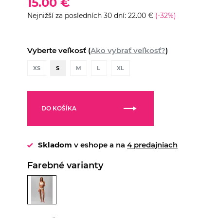
15.00 €
Nejnižší za posledních 30 dní: 22.00 €
(-32%)
Vyberte veľkosť (
Ako vybrať veľkosť?
)
XS
S
M
L
XL
DO KOŠÍKA
Skladom
v eshope a na
4 predajniach
Farebné varianty