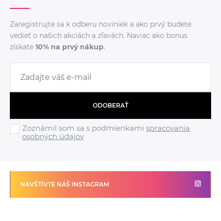
Zaregistrujte sa k odberu noviniek a ako prvý budete
vedieť o našich akciách a zľavách. Naviac ako bonus
získate
10% na prvý nákup
.
ODOBERAŤ
Zoznámil som sa s podmienkami
spracovania
osobných údajov
NAVŠTÍVTE NÁŠ INSTAGRAM