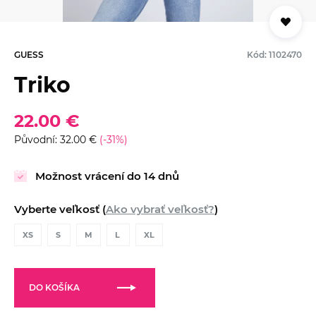
GUESS
Kód: 1102470
Triko
22.00 €
Původní: 32.00 €
(-31%)
Možnost vrácení do 14 dnů
Vyberte veľkosť (
Ako vybrať veľkosť?
)
XS
S
M
L
XL
DO KOŠÍKA