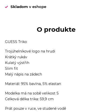
Skladom
v eshope
O produkte
GUESS Triko
Trojúhelníkové logo na hrudi
Krátký rukáv
Kulatý výstřih
Slim fit
Malý nápis na zádech
Materiál: 95% bavlna, 5% elastan
Modelka má na sobě velikost S
Celková délka trika: 59,9 cm
Prát pouze v ruce, ve studené vodě