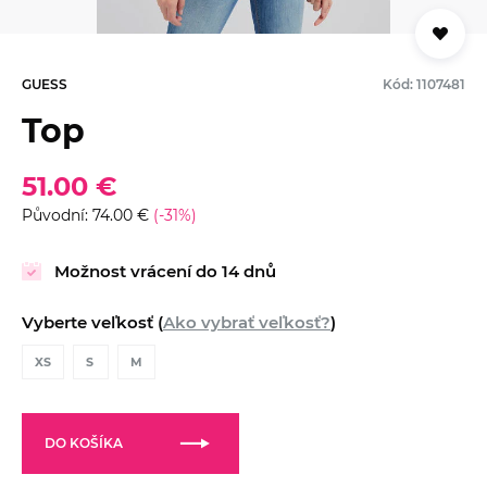
GUESS
Kód: 1107481
Top
51.00 €
Původní: 74.00 €
(-31%)
Možnost vrácení do 14 dnů
Vyberte veľkosť (
Ako vybrať veľkosť?
)
XS
S
M
DO KOŠÍKA