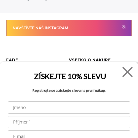
NAVŠTÍVTE NÁŠ INSTAGRAM
FADE
VŠETKO O NÁKUPE
Kontakty
Vrátenie tovaru
ZÍSKEJTE
10% SLEVU
O spoločnosti
Ako reklamovať tovar
Kariéra
Tabuľka veľkostí
Registrujte se a získejte slevu na první nákup.
Obchody
Obchodné podmienky
Blog
Ochrana osobných údajov
FAQ