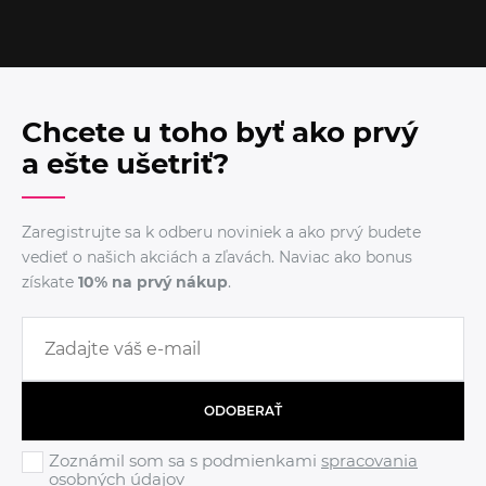
Chcete u toho byť ako prvý
a ešte ušetriť?
Zaregistrujte sa k odberu noviniek a ako prvý budete
vedieť o našich akciách a zľavách. Naviac ako bonus
získate
10% na prvý nákup
.
ODOBERAŤ
Zoznámil som sa s podmienkami
spracovania
osobných údajov