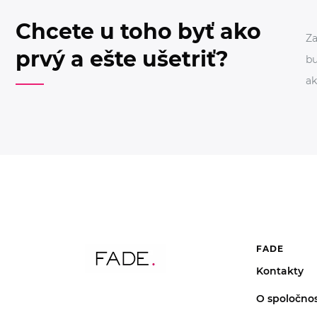
Chcete u toho byť ako
Za
prvý a ešte ušetriť?
bu
ak
FADE
Kontakty
O spoločnos