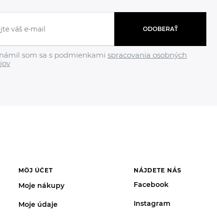
ODOBERAŤ
námil som sa s podmienkami
spracovania osobných
jov
MÔJ ÚČET
NÁJDETE NÁS
Facebook
Moje nákupy
Instagram
Moje údaje