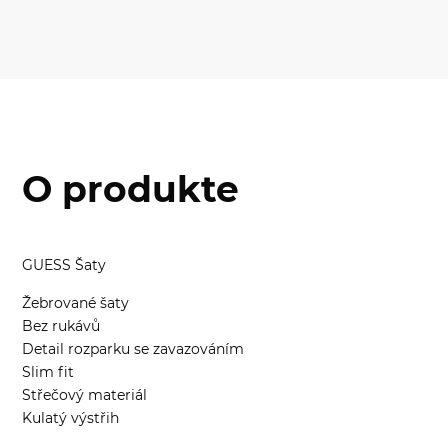
O produkte
GUESS Šaty
Žebrované šaty
Bez rukávů
Detail rozparku se zavazováním
Slim fit
Střečový materiál
Kulatý výstřih