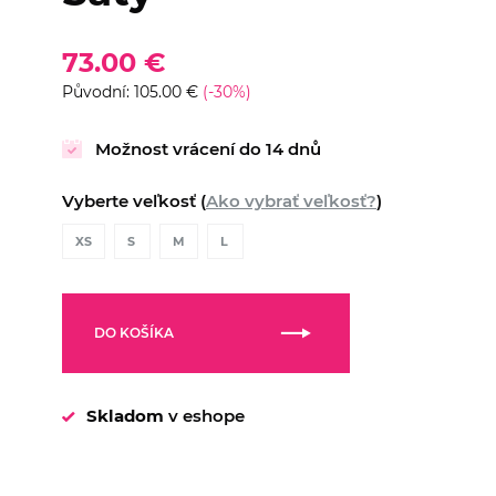
73.00 €
Původní: 105.00 €
(-30%)
Možnost vrácení do 14 dnů
Vyberte veľkosť (
Ako vybrať veľkosť?
)
XS
S
M
L
DO KOŠÍKA
Skladom
v eshope