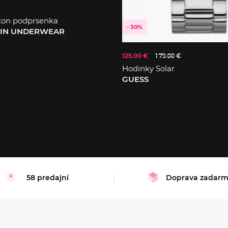
ton podprsenka
- 30%
EIN UNDERWEAR
125.00 €
179.00 €
Hodinky Solar
GUESS
58 predajní
Doprava zadar