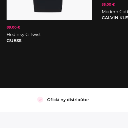
35.00 €
Modern Cot
CALVIN KL
89.00 €
Hodinky G Twist
S
XL
GUESS
Oficiálny distribútor