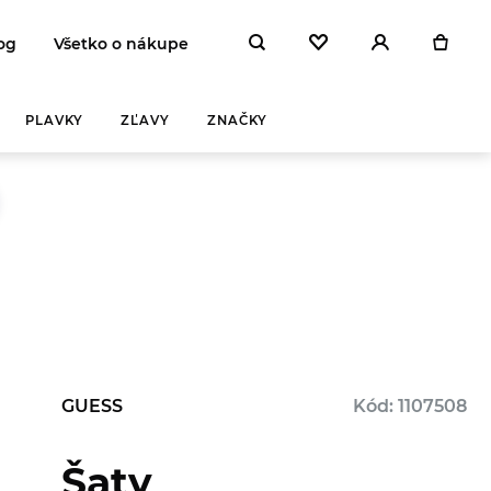
og
Všetko o nákupe
PLAVKY
ZĽAVY
ZNAČKY
GUESS
Kód: 1107508
Šaty