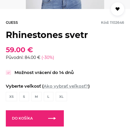
GUESS
Kód: 1102646
Rhinestones svetr
59.00 €
Původní: 84.00 €
(-30%)
Možnost vrácení do 14 dnů
Vyberte veľkosť (
Ako vybrať veľkosť?
)
XS
S
M
L
XL
DO KOŠÍKA