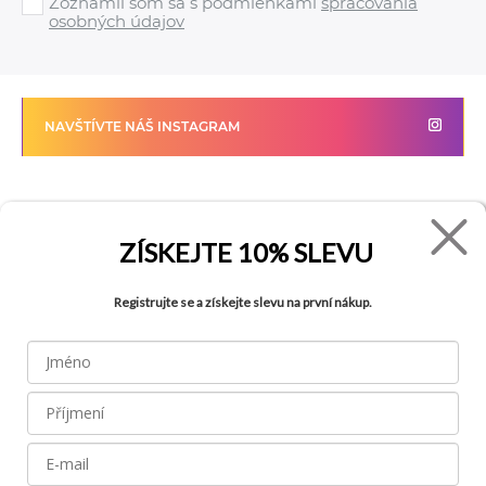
Zoznámil som sa s podmienkami
spracovania
osobných údajov
NAVŠTÍVTE NÁŠ INSTAGRAM
FADE
VŠETKO O NÁKUPE
ZÍSKEJTE
10% SLEVU
Kontakty
Vrátenie tovaru
Registrujte se a získejte slevu na první nákup.
O spoločnosti
Ako reklamovať tovar
Kariéra
Tabuľka veľkostí
Obchody
Obchodné podmienky
Blog
Ochrana osobných údajov
FAQ