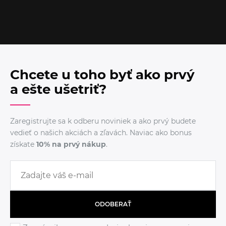
Chcete u toho byť ako prvý
a ešte ušetriť?
Zaregistrujte sa k odberu noviniek a ako prvý budete
vedieť o našich akciách a zľavách. Naviac ako bonus
získate
10% na prvý nákup
.
ODOBERAŤ