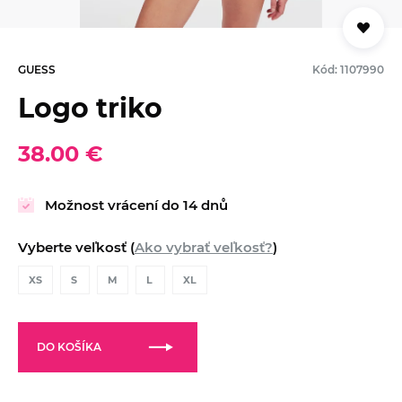
GUESS
Kód: 1107990
Logo triko
38.00 €
Možnost vrácení do 14 dnů
Vyberte veľkosť (
Ako vybrať veľkosť?
)
XS
S
M
L
XL
DO KOŠÍKA