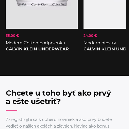
35.00 €
24.00 €
Modern Cotton podprsenka
Modern hipstry
CALVIN KLEIN UNDERWEAR
CALVIN KLEIN UN
Chcete u toho byť ako prvý
a ešte ušetriť?
Zaregistrujte sa k odberu noviniek a ako prvý budete
vedieť o našich akciách a zľavách. Naviac ako bonus