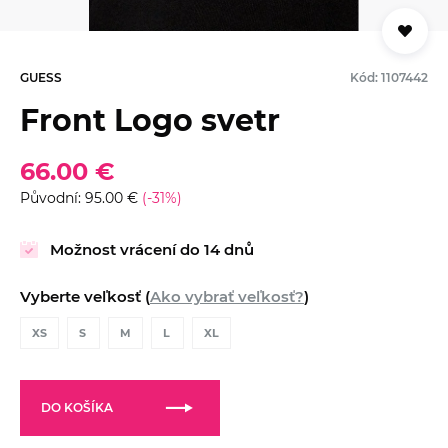
GUESS
Kód: 1107442
Front Logo svetr
66.00 €
Původní: 95.00 €
(-31%)
Možnost vrácení do 14 dnů
Vyberte veľkosť (
Ako vybrať veľkosť?
)
XS
S
M
L
XL
DO KOŠÍKA