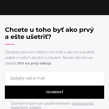
Chcete u toho byť ako prvý
a ešte ušetriť?
Zaregistrujte sa k odberu noviniek a ako prvý budete
vedieť o našich akciách a zľavách. Naviac ako bonus
získate
10% na prvý nákup
.
ODOBERAŤ
Zoznámil som sa s podmienkami
spracovania
osobných údajov