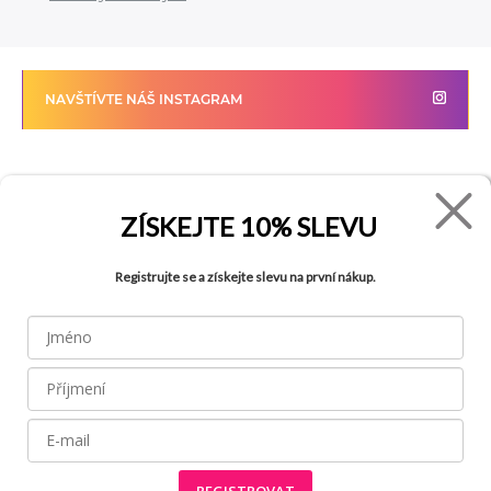
NAVŠTÍVTE NÁŠ INSTAGRAM
FADE
VŠETKO O NÁKUPE
ZÍSKEJTE
10% SLEVU
Kontakty
Vrátenie tovaru
Registrujte se a získejte slevu na první nákup.
O spoločnosti
Ako reklamovať tovar
Kariéra
Tabuľka veľkostí
Obchody
Obchodné podmienky
Blog
Ochrana osobných údajov
FAQ