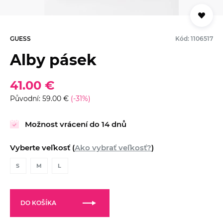
GUESS
Kód: 1106517
Alby pásek
41.00 €
Původní: 59.00 €
(-31%)
Možnost vrácení do 14 dnů
Vyberte veľkosť (
Ako vybrať veľkosť?
)
S
M
L
DO KOŠÍKA