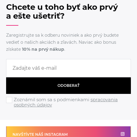
Chcete u toho byť ako prvý
a ešte ušetriť?
Zaregistrujte sa k odberu noviniek a ako prvý budete
vedieť o našich akciách a zľavách. Naviac ako bonus
získate
10% na prvý nákup
.
ODOBERAŤ
Zoznámil som sa s podmienkami
spracovania
osobných údajov
NAVŠTÍVTE NÁŠ INSTAGRAM