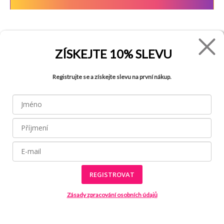
FADE
VŠETKO O NÁKUPE
ZÍSKEJTE
10% SLEVU
Kontakty
Vrátenie tovaru
Registrujte se a získejte slevu na první nákup.
O spoločnosti
Ako reklamovať tovar
Kariéra
Tabuľka veľkostí
Obchody
Obchodné podmienky
Blog
Ochrana osobných údajov
FAQ
REGISTROVAT
Zásady zpracování osobních údajů
Všetky práva vyhradené © 2026
Made by
Internetové stránky používajú
súbory cookies