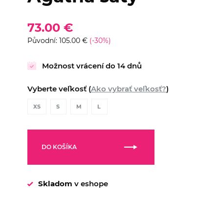
73.00 €
Původní: 105.00 €
(-30%)
Možnost vrácení do 14 dnů
Vyberte veľkosť (
Ako vybrať veľkosť?
)
XS
S
M
L
DO KOŠÍKA
Skladom
v eshope