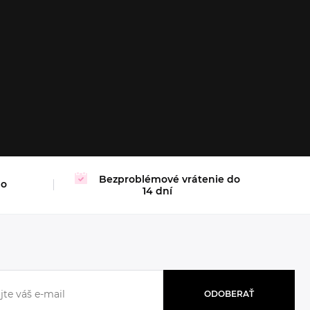
XL
Bezproblémové vrátenie do
mo
14 dní
ODOBERAŤ