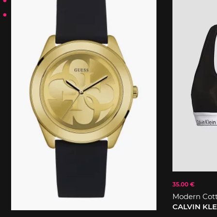
35.00 €
Modern Cot
CALVIN KL