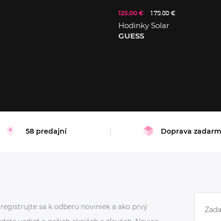
125.00 €
179.00 €
Hodinky Solar
GUESS
58 predajní
Doprava zadar
registrujte sa k odberu noviniek a ako prvý