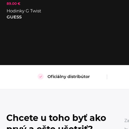
89.00 €
Hodinky G Twist
S
XL
GUESS
Oficiálny distribútor
Chcete u toho byť ako
Za