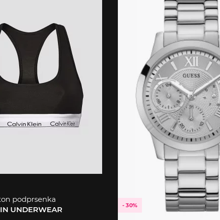
ton podprsenka
- 30%
EIN UNDERWEAR