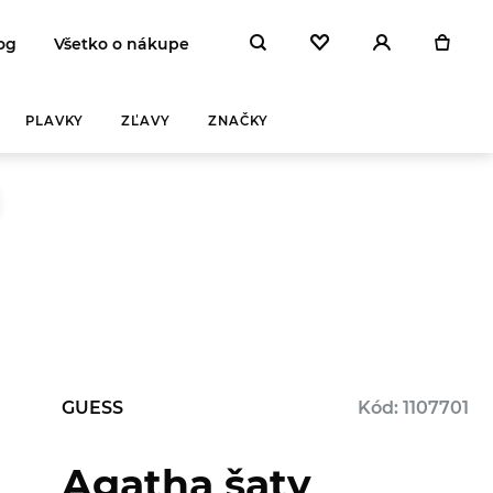
og
Všetko o nákupe
PLAVKY
ZĽAVY
ZNAČKY
GUESS
Kód: 1107701
Agatha šaty