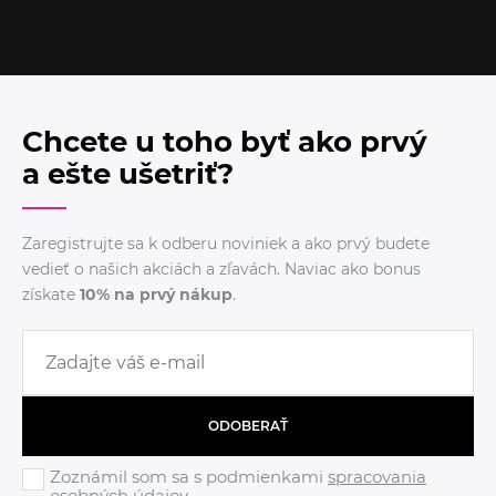
Chcete u toho byť ako prvý
a ešte ušetriť?
Zaregistrujte sa k odberu noviniek a ako prvý budete
vedieť o našich akciách a zľavách. Naviac ako bonus
získate
10% na prvý nákup
.
ODOBERAŤ
Zoznámil som sa s podmienkami
spracovania
osobných údajov