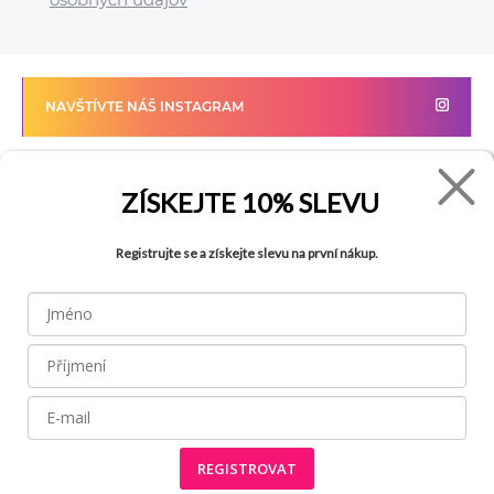
NAVŠTÍVTE NÁŠ INSTAGRAM
ZÍSKEJTE
10% SLEVU
FADE
VŠETKO O NÁKUPE
Registrujte se a získejte slevu na první nákup.
Kontakty
Vrátenie tovaru
O spoločnosti
Ako reklamovať tovar
Kariéra
Tabuľka veľkostí
Obchody
Obchodné podmienky
Blog
Ochrana osobných údajov
FAQ
REGISTROVAT