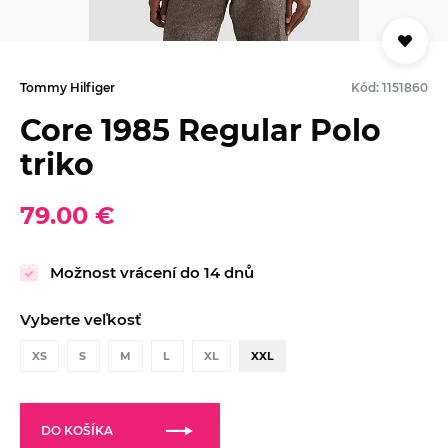
Tommy Hilfiger
Kód: 1151860
Core 1985 Regular Polo
triko
79.00 €
Možnost vrácení do 14 dnů
Vyberte veľkosť
XS
S
M
L
XL
XXL
DO KOŠÍKA