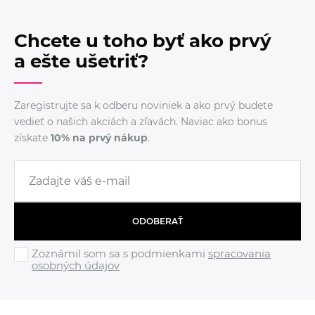
Chcete u toho byť ako prvý
a ešte ušetriť?
Zaregistrujte sa k odberu noviniek a ako prvý budete
vedieť o našich akciách a zľavách. Naviac ako bonus
získate
10% na prvý nákup
.
ODOBERAŤ
Zoznámil som sa s podmienkami
spracovania
osobných údajov