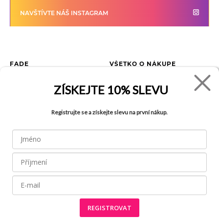
NAVŠTÍVTE NÁŠ INSTAGRAM
FADE
VŠETKO O NÁKUPE
Kontakty
Vrátenie tovaru
ZÍSKEJTE
10% SLEVU
O spoločnosti
Ako reklamovať tovar
Kariéra
Tabuľka veľkostí
Registrujte se a získejte slevu na první nákup.
Obchody
Obchodné podmienky
Blog
Ochrana osobných údajov
FAQ
REGISTROVAT
Všetky práva vyhradené © 2026
Made by