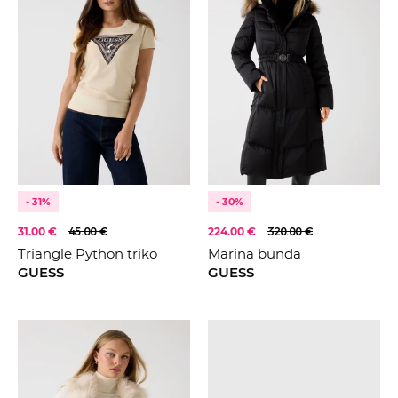
- 31%
- 30%
31.00 €
45.00 €
224.00 €
320.00 €
Triangle Python triko
Marina bunda
GUESS
GUESS