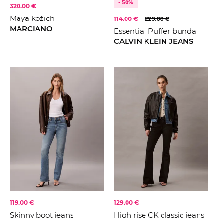
- 50%
320.00 €
Maya kožich
114.00 €
229.00 €
MARCIANO
Essential Puffer bunda
CALVIN KLEIN JEANS
119.00 €
129.00 €
Skinny boot jeans
High rise CK classic jeans