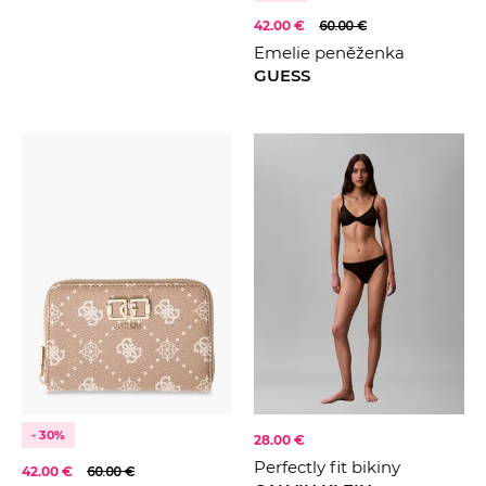
42.00 €
60.00 €
Emelie peněženka
GUESS
- 30%
28.00 €
Perfectly fit bikiny
42.00 €
60.00 €