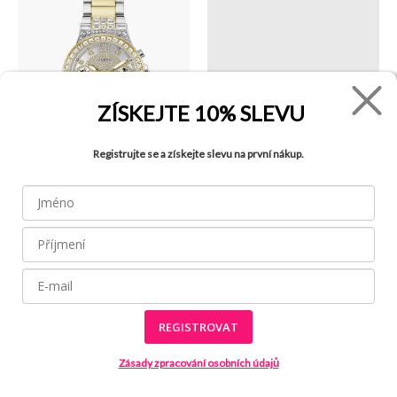
ZÍSKEJTE
10% SLEVU
Registrujte se a získejte slevu na první nákup.
205.00 €
- 30%
Moonlight hodinky
GUESS
42.00 €
60.00 €
Idra Medium peněženka
GUESS
REGISTROVAT
Zásady zpracování osobních údajů