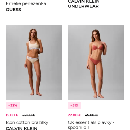
CALVIN KLEIN
Emelie peněženka
UNDERWEAR
GUESS
- 32%
- 51%
15.00 €
22.00 €
22.00 €
45.00 €
Icon cotton brazilky
CK essentials plavky -
spodní díl
CALVIN KLEIN