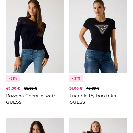
- 51%
- 31%
49.00 €
99.00 €
31.00 €
45.00 €
Rowena Chenille svetr
Triangle Python triko
GUESS
GUESS