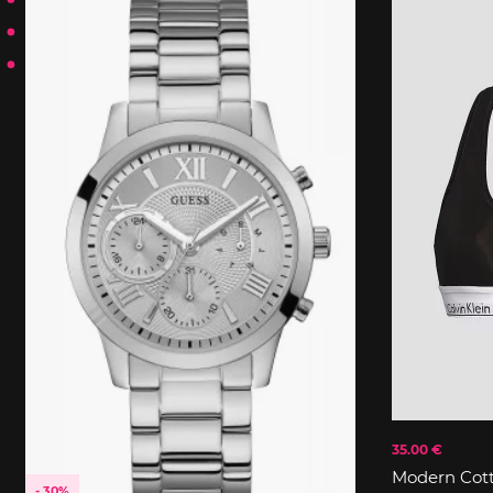
35.00 €
Modern Cot
- 30%