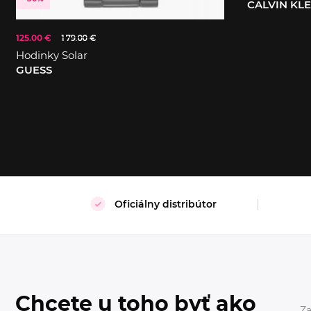
CALVIN KL
125.00 €
179.00 €
S
XL
Hodinky Solar
GUESS
Oficiálny distribútor
Chcete u toho byť ako
Za