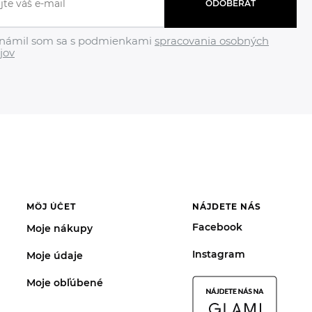
ODOBERAŤ
námil som sa s podmienkami
spracovania osobných
jov
MÔJ ÚČET
NÁJDETE NÁS
Facebook
Moje nákupy
Instagram
Moje údaje
Moje obľúbené