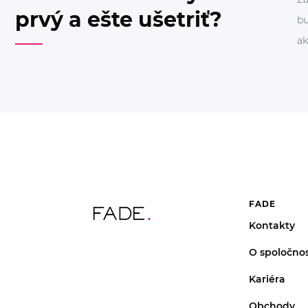
prvý a ešte ušetriť?
bu
ak
FADE
Kontakty
O spoločnos
Kariéra
Obchody