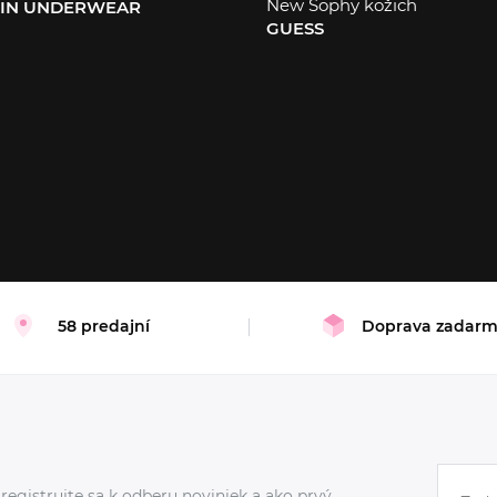
New Sophy kožich
EIN UNDERWEAR
GUESS
XS
S
M
L
58 predajní
Doprava zadar
registrujte sa k odberu noviniek a ako prvý