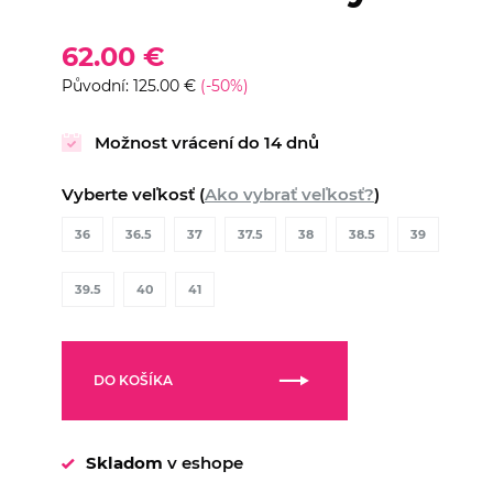
62.00 €
Původní: 125.00 €
(-50%)
Možnost vrácení do 14 dnů
Vyberte veľkosť (
Ako vybrať veľkosť?
)
36
36.5
37
37.5
38
38.5
39
39.5
40
41
DO KOŠÍKA
Skladom
v eshope