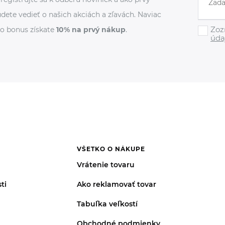
dete vedieť o našich akciách a zľavách. Naviac
Zoz
o bonus získate
10% na prvý nákup
.
úda
VŠETKO O NÁKUPE
Vrátenie tovaru
ti
Ako reklamovať tovar
Tabuľka veľkostí
Obchodné podmienky