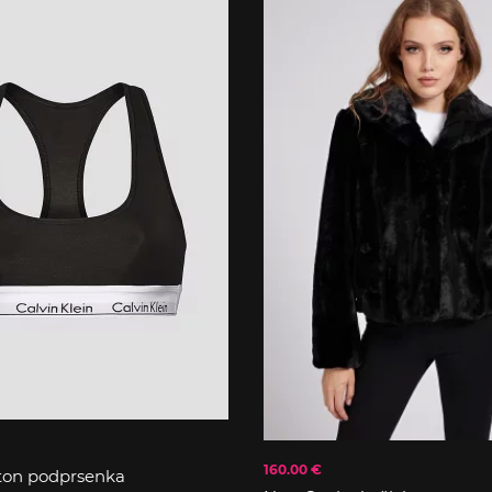
160.00 €
ton podprsenka