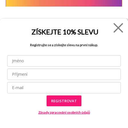
FADE
VŠETKO O NÁKUPE
ZÍSKEJTE
10% SLEVU
Kontakty
Vrátenie tovaru
Registrujte se a získejte slevu na první nákup.
O spoločnosti
Ako reklamovať tovar
Kariéra
Tabuľka veľkostí
Obchody
Obchodné podmienky
Blog
Ochrana osobných údajov
FAQ
REGISTROVAT
Zásady zpracování osobních údajů
Všetky práva vyhradené © 2026
Made by
Internetové stránky používajú
súbory cookies