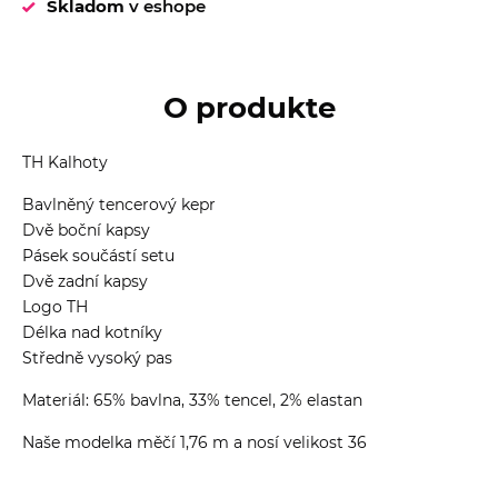
Skladom
v eshope
O produkte
TH Kalhoty
Bavlněný tencerový kepr
Dvě boční kapsy
Pásek součástí setu
Dvě zadní kapsy
Logo TH
Délka nad kotníky
Středně vysoký pas
Materiál: 65% bavlna, 33% tencel, 2% elastan
Naše modelka měčí 1,76 m a nosí velikost 36