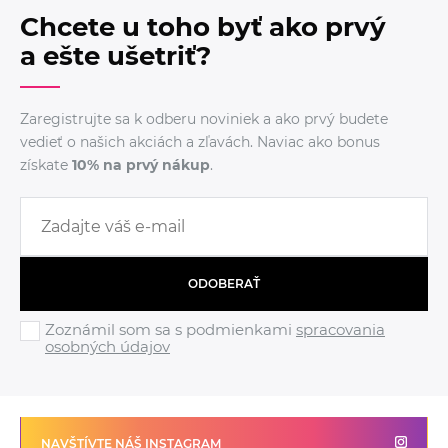
Chcete u toho byť ako prvý
a ešte ušetriť?
Zaregistrujte sa k odberu noviniek a ako prvý budete
vedieť o našich akciách a zľavách. Naviac ako bonus
získate
10% na prvý nákup
.
ODOBERAŤ
Zoznámil som sa s podmienkami
spracovania
osobných údajov
NAVŠTÍVTE NÁŠ INSTAGRAM