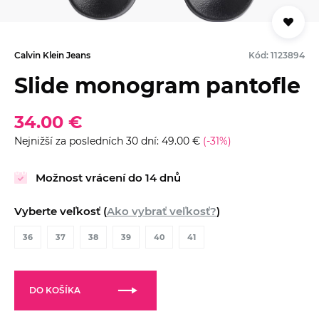
Calvin Klein Jeans
Kód: 1123894
Slide monogram pantofle
34.00 €
Nejnižší za posledních 30 dní: 49.00 €
(-31%)
Možnost vrácení do 14 dnů
Vyberte veľkosť (
Ako vybrať veľkosť?
)
36
37
38
39
40
41
DO KOŠÍKA