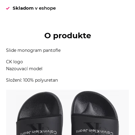
Skladom
v eshope
O produkte
Slide monogram pantofle
CK logo
Nazouvací model
Složení: 100% polyuretan