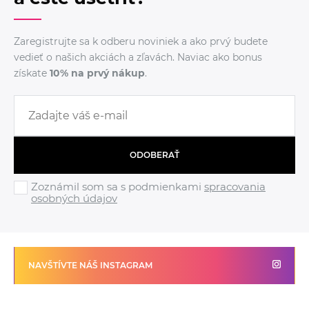
Zaregistrujte sa k odberu noviniek a ako prvý budete
vedieť o našich akciách a zľavách. Naviac ako bonus
získate
10% na prvý nákup
.
ODOBERAŤ
Zoznámil som sa s podmienkami
spracovania
osobných údajov
NAVŠTÍVTE NÁŠ INSTAGRAM