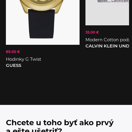
35.00 €
Modern Cotton podp
CALVIN KLEIN UN
89.00 €
Hodinky G Twist
GUESS
Chcete u toho byť ako prvý
a ešte ušetriť?