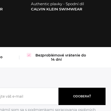
Authentic plavky - Spodní díl
AR
CALVIN KLEIN SWIMWEAR
S
Bezproblémové vrátenie do
mo
14 dní
ODOBERAŤ
námil som sa s podmienkami
spracovania osobných