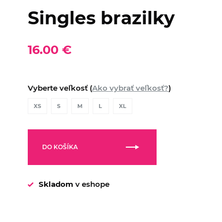
Singles brazilky
16.00 €
Vyberte veľkosť (
Ako vybrať veľkosť?
)
XS
S
M
L
XL
DO KOŠÍKA
Skladom
v eshope