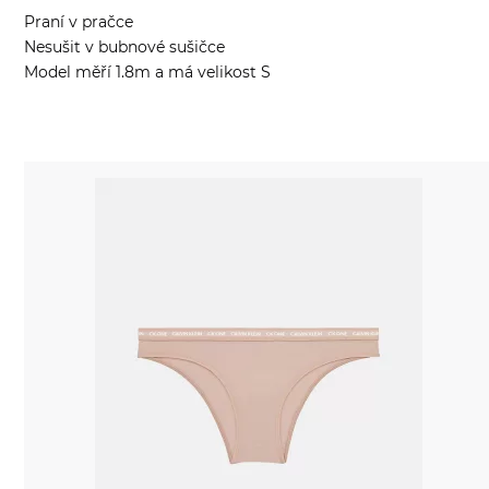
Praní v pračce
Nesušit v bubnové sušičce
Model měří 1.8m a má velikost S