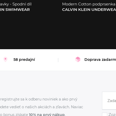
avky - Spodní díl
Modern Cotton podprsenka
EIN SWIMWEAR
CALVIN KLEIN UNDERWE
M
XL
58 predajní
Doprava zadar
registrujte sa k odberu noviniek a ako prvý
dete vedieť o našich akciách a zľavách. Naviac
Zoz
o bonus získate
10% na prvý nákup
.