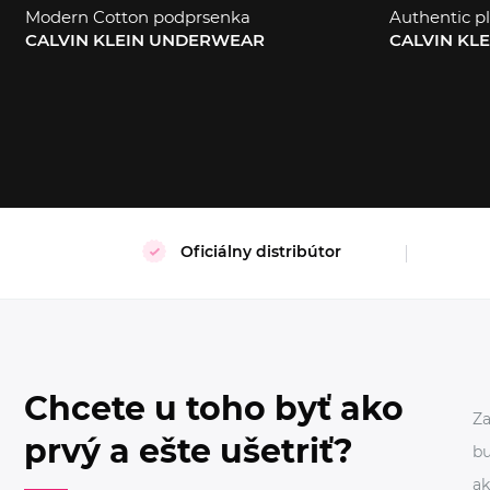
Modern Cotton podprsenka
Authentic pl
CALVIN KLEIN UNDERWEAR
CALVIN KL
S
XL
XS
S
Oficiálny distribútor
Chcete u toho byť ako
Za
prvý a ešte ušetriť?
bu
ak