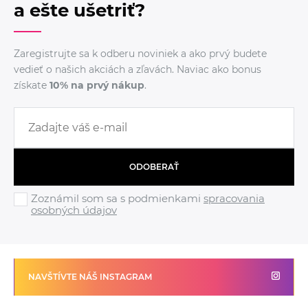
a ešte ušetriť?
Zaregistrujte sa k odberu noviniek a ako prvý budete
vedieť o našich akciách a zľavách. Naviac ako bonus
získate
10% na prvý nákup
.
ODOBERAŤ
Zoznámil som sa s podmienkami
spracovania
osobných údajov
NAVŠTÍVTE NÁŠ INSTAGRAM