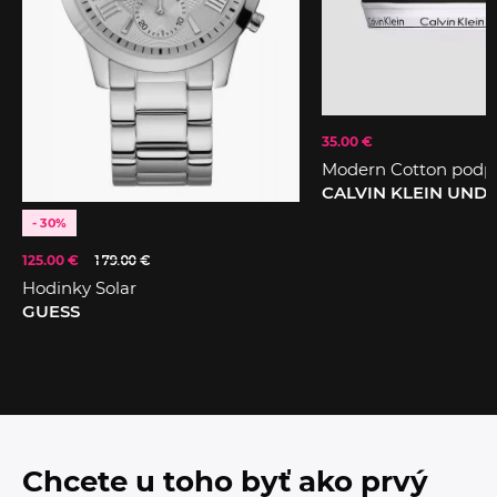
35.00 €
Modern Cotton podp
CALVIN KLEIN UN
- 30%
125.00 €
179.00 €
Hodinky Solar
GUESS
Chcete u toho byť ako prvý