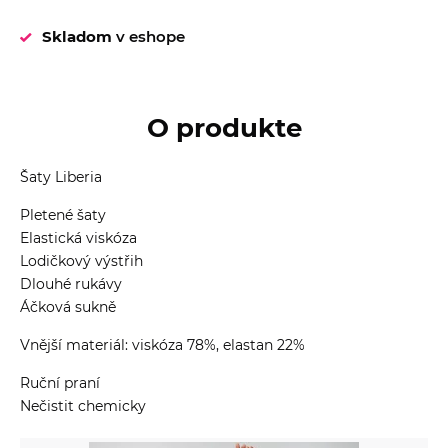
Skladom
v eshope
O produkte
Šaty Liberia
Pletené šaty
Elastická viskóza
Lodičkový výstřih
Dlouhé rukávy
Áčková sukně
Vnější materiál: viskóza 78%, elastan 22%
Ruční praní
Nečistit chemicky