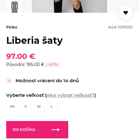
Pinko
Kód: 1099251
Liberia šaty
97.00 €
Původní: 195.00 €
(-50%)
Možnost vrácení do 14 dnů
Vyberte veľkosť (
Ako vybrať veľkosť?
)
XS
S
M
L
DO KOŠÍKA