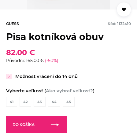
GUESS
Kód: 1132410
Pisa kotníková obuv
82.00 €
Původní: 165.00 €
(-50%)
Možnost vrácení do 14 dnů
Vyberte veľkosť (
Ako vybrať veľkosť?
)
41
42
43
44
45
DO KOŠÍKA