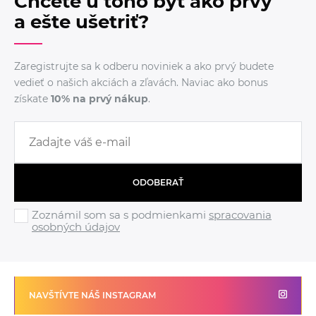
Chcete u toho byť ako prvý
a ešte ušetriť?
Zaregistrujte sa k odberu noviniek a ako prvý budete
vedieť o našich akciách a zľavách. Naviac ako bonus
získate
10% na prvý nákup
.
ODOBERAŤ
Zoznámil som sa s podmienkami
spracovania
osobných údajov
NAVŠTÍVTE NÁŠ INSTAGRAM