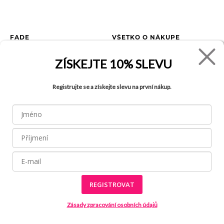
FADE
VŠETKO O NÁKUPE
Kontakty
Vrátenie tovaru
ZÍSKEJTE
10% SLEVU
O spoločnosti
Ako reklamovať tovar
Kariéra
Tabuľka veľkostí
Registrujte se a získejte slevu na první nákup.
Obchody
Obchodné podmienky
Blog
Ochrana osobných údajov
FAQ
REGISTROVAT
Všetky práva vyhradené © 2026
Made by
Internetové stránky používajú
súbory cookies
Zásady zpracování osobních údajů